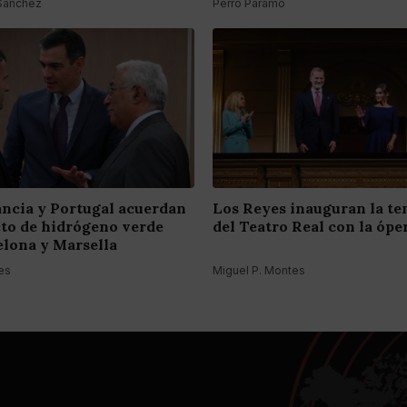
 Sánchez
Perro Páramo
ancia y Portugal acuerdan
Los Reyes inauguran la t
to de hidrógeno verde
del Teatro Real con la óper
elona y Marsella
es
Miguel P. Montes