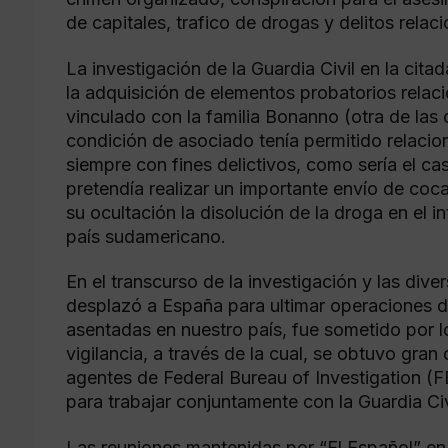
de capitales, trafico de drogas y delitos relac
La investigación de la Guardia Civil en la cit
la adquisición de elementos probatorios relac
vinculado con la familia Bonanno (otra de las c
condición de asociado tenía permitido relacio
siempre con fines delictivos, como sería el c
pretendía realizar un importante envío de coc
su ocultación la disolución de la droga en el i
país sudamericano.
En el transcurso de la investigación y las div
desplazó a España para ultimar operaciones de
asentadas en nuestro país, fue sometido por l
vigilancia, a través de la cual, se obtuvo gran
agentes de Federal Bureau of Investigation 
para trabajar conjuntamente con la Guardia Civ
Las reuniones mantenidas por “El Español” en 