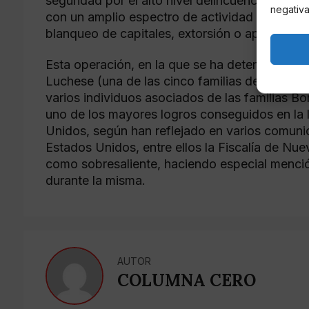
seguridad por el alto nivel delincuencial que e
negativa
con un amplio espectro de actividad delictiva 
blanqueo de capitales, extorsión o apuestas il
Esta operación, en la que se ha detenido al “B
Luchese (una de las cinco familias de la mafi
varios individuos asociados de las familias 
uno de los mayores logros conseguidos en la 
Unidos, según han reflejado en varios comunic
Estados Unidos, entre ellos la Fiscalía de Nue
como sobresaliente, haciendo especial mención
durante la misma.
AUTOR
COLUMNA CERO