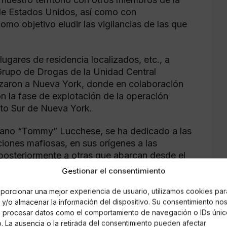
de Estados Unidos, así como con
mo objetivo eludir las vigilancias de las que
ugares de residencia localizados, etc., a
Grupo de Drogas de la Unidad Central
azaron a Nueva York, donde en colaboración
on la fase de explotación de la operación
ito Sur de Nueva York.
tano “Tommy” Lucchese, se ha dedicado a las
ciones mafiosas, en sus orígenes a las
posteriormente a otras que abarcan desde el
les, extorsión, asesinato o las apuestas
Gestionar el consentimiento
porcionar una mejor experiencia de usuario, utilizamos cookies par
y/o almacenar la información del dispositivo. Su consentimiento no
ostra a nivel mundial es un hecho indudable,
á procesar datos como el comportamiento de navegación o IDs únic
as mayores preocupaciones a nivel de
io. La ausencia o la retirada del consentimiento pueden afectar