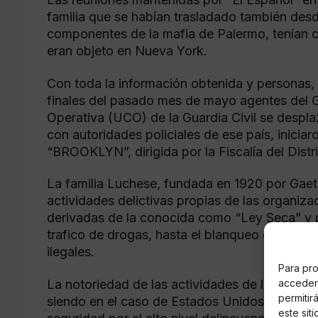
familia que se habían trasladado también des
componentes de la mafia de Palermo, tenían co
eran objeto en Nueva York.
Con toda la información obtenida y personas, l
finales del pasado mes de mayo agentes del 
Operativa (UCO) de la Guardia Civil se despl
con autoridades policiales de ese país, iniciar
“BROOKLYN”, dirigida por la Fiscalía del Distr
La familia Luchese, fundada en 1920 por Gae
actividades delictivas propias de las organiza
derivadas de la conocida como “Ley Seca” y 
trafico de drogas, hasta el blanqueo de capita
ilegales.
Para pro
acceder 
La notoriedad de las actividades de la Cosa N
permitir
siendo en el caso de Estados Unidos una de l
este sit