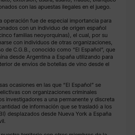
ionados con las apuestas ilegales en el juego.
ada operación fue de especial importancia para
ionados con un individuo de origen español
inco familias neoyorquinas), el cual, por su
narse con individuos de otras organizaciones,
aso de C.G.B., conocido como “El Español”, que
aína desde Argentina a España utilizando para
nterior de envíos de botellas de vino desde el
ersas ocasiones en las que “El Español” se
lictivas con organizaciones criminales
os investigadores a una permanente y discreta
 cantidad de información que se trasladó a los
(FBI) desplazados desde Nueva York a España
il.
nuestro territorio con otros miembros de la