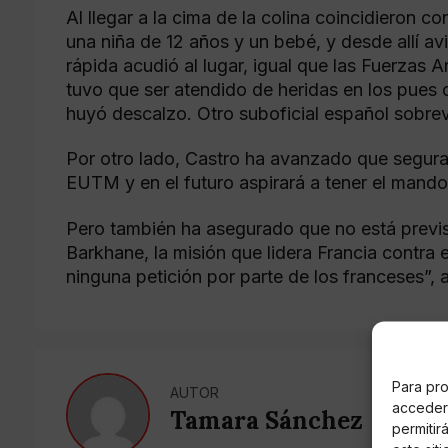
Al llegar a la cima de la colina coincidieron c
una niña de 12 años y un bebé, y desde allí a
rápida acudió al lugar, igual que las Fuerzas
tuvo que ser atendido de heridas en los pues 
huyó descalzo. Otro suboficial español sobrev
Por otro lado, Castro ha avanzado que segur
EUTM y en el futuro aspirará a tener el mando
Pero también ha asegurado que no está previs
Barkhane, la misión que lidera Francia contra 
ninguna petición por parte de los franceses”, 
Para pro
AUTOR
acceder 
Tamara Sánchez
permitir