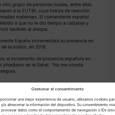
on otro grupo de personas huidas, entre ellas
visaron a la EUTM, cuya fuerza de reacción
 Armadas malienses. El comandante español
debido a que no le dio tiempo a calzarse y
ivió también al ataque.
amente España incrementará su presencia en
 de la misión, en 2018.
to el incremento de presencia española en
el yihadismo en el Sahel. “No me consta
asegura.
Gestionar el consentimiento
porcionar una mejor experiencia de usuario, utilizamos cookies par
y/o almacenar la información del dispositivo. Su consentimiento no
á procesar datos como el comportamiento de navegación o IDs únic