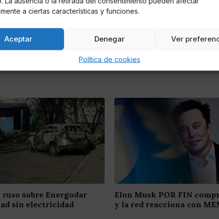
io. La ausencia o la retirada del consentimiento pueden afectar
mente a ciertas características y funciones.
Aceptar
Denegar
Ver preferen
Política de cookies
ruso sobre Energodar
Elon Musk POR FIN compr
dad sin electricidad
y la red reacciona con M