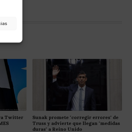
cias
a Twitter
Sunak promete "corregir errores" de
EMES
Truss y advierte que llegan "medidas
duras" a Reino Unido