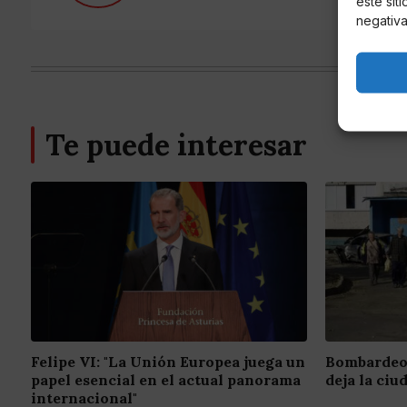
este sit
negativa
Te puede interesar
Felipe VI: "La Unión Europea juega un
Bombardeo 
papel esencial en el actual panorama
deja la ciu
internacional"