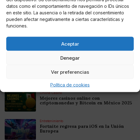
datos como el comportamiento de navegación o IDs únicos
en este sitio. La ausencia o la retirada del consentimiento
pueden afectar negativamente a ciertas características y
Noticias relacionadas
funciones.
Online Casino
Mejores Cripto Casinos Online en
Aceptar
Colombia 2025: Bitcoin Casinos
Denegar
Online Casino
Mejores Casinos Online con Bitcoin y
Ver preferencias
Criptomonedas en Argentina 2025
Política de cookies
Online Casino
Mejores casinos online con
criptomonedas y Bitcoin en México 2025
Entretenimiento
Fortnite regresa para iOS en la Unión
Europea