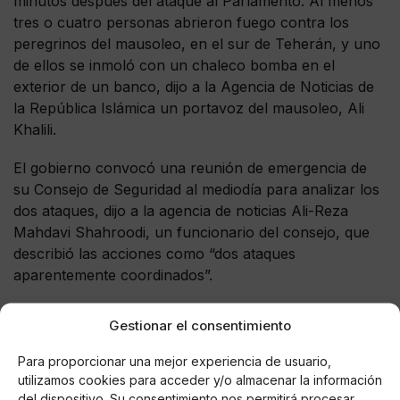
minutos después del ataque al Parlamento. Al menos
tres o cuatro personas abrieron fuego contra los
peregrinos del mausoleo, en el sur de Teherán, y uno
de ellos se inmoló con un chaleco bomba en el
exterior de un banco, dijo a la Agencia de Noticias de
la República Islámica un portavoz del mausoleo, Ali
Khalili.
El gobierno convocó una reunión de emergencia de
su Consejo de Seguridad al mediodía para analizar los
dos ataques, dijo a la agencia de noticias Ali-Reza
Mahdavi Shahroodi, un funcionario del consejo, que
describió las acciones como “dos ataques
aparentemente coordinados”.
Gestionar el consentimiento
Para proporcionar una mejor experiencia de usuario,
AUTOR
utilizamos cookies para acceder y/o almacenar la información
Laura Méndez Ugarte
del dispositivo. Su consentimiento nos permitirá procesar