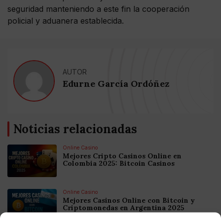
seguridad manteniendo a este fin la cooperación
policial y aduanera establecida.
AUTOR
Edurne García Ordóñez
Noticias relacionadas
Online Casino
Mejores Cripto Casinos Online en
Colombia 2025: Bitcoin Casinos
Online Casino
Mejores Casinos Online con Bitcoin y
Criptomonedas en Argentina 2025