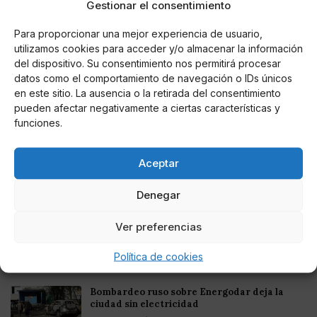
Gestionar el consentimiento
Online Casino
Para proporcionar una mejor experiencia de usuario,
Mejores casinos online con
criptomonedas y Bitcoin en México 2025
utilizamos cookies para acceder y/o almacenar la información
del dispositivo. Su consentimiento nos permitirá procesar
datos como el comportamiento de navegación o IDs únicos
Entretenimiento
en este sitio. La ausencia o la retirada del consentimiento
Fortnite regresa para iOS en la Unión
pueden afectar negativamente a ciertas características y
Europea
funciones.
Aceptar
Denegar
Te puede interesar
Ver preferencias
Felipe VI: "La Unión Europea juega un papel
esencial en el actual panorama internacional"
Política de cookies
Miguel P. Montes
Bombardeo ruso sobre Energodar deja la
ciudad sin electricidad