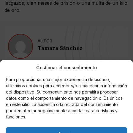
latigazos, cien meses de prisión o una multa de un kilo
de oro.
AUTOR
Tamara Sánchez
Gestionar el consentimiento
Noticias relacionadas
Para proporcionar una mejor experiencia de usuario,
utilizamos cookies para acceder y/o almacenar la información
Online Casino
Mejores Cripto Casinos Online en
del dispositivo. Su consentimiento nos permitirá procesar
Colombia 2025: Bitcoin Casinos
datos como el comportamiento de navegación o IDs únicos
en este sitio. La ausencia o la retirada del consentimiento
pueden afectar negativamente a ciertas características y
Online Casino
funciones.
Mejores Casinos Online con Bitcoin y
Criptomonedas en Argentina 2025