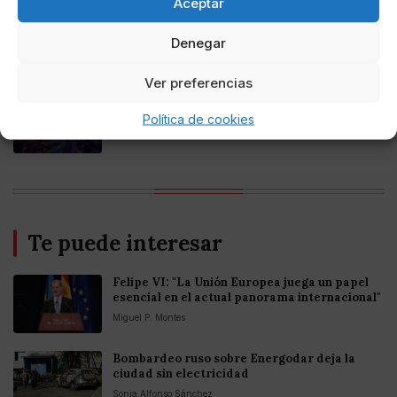
Aceptar
Online Casino
Mejores casinos online con
Denegar
criptomonedas y Bitcoin en México 2025
Ver preferencias
Entretenimiento
Fortnite regresa para iOS en la Unión
Política de cookies
Europea
Te puede interesar
Felipe VI: "La Unión Europea juega un papel
esencial en el actual panorama internacional"
Miguel P. Montes
Bombardeo ruso sobre Energodar deja la
ciudad sin electricidad
Sonia Alfonso Sánchez