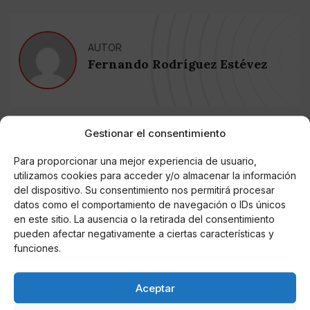
AUTOR
Fernando Rodríguez Estévez
Noticias relacionadas
Gestionar el consentimiento
Online Casino
Para proporcionar una mejor experiencia de usuario,
Mejores Cripto Casinos Online en
utilizamos cookies para acceder y/o almacenar la información
Colombia 2025: Bitcoin Casinos
del dispositivo. Su consentimiento nos permitirá procesar
datos como el comportamiento de navegación o IDs únicos
Online Casino
en este sitio. La ausencia o la retirada del consentimiento
Mejores Casinos Online con Bitcoin y
pueden afectar negativamente a ciertas características y
Criptomonedas en Argentina 2025
funciones.
Online Casino
Aceptar
Mejores casinos online con
criptomonedas y Bitcoin en México 2025