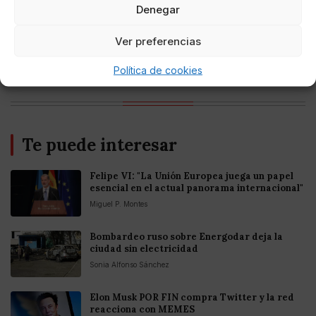
Denegar
Entretenimiento
Ver preferencias
Fortnite regresa para iOS en la Unión
Europea
Política de cookies
Te puede interesar
Felipe VI: "La Unión Europea juega un papel
esencial en el actual panorama internacional"
Miguel P. Montes
Bombardeo ruso sobre Energodar deja la
ciudad sin electricidad
Sonia Alfonso Sánchez
Elon Musk POR FIN compra Twitter y la red
reacciona con MEMES