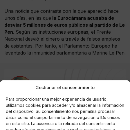
Una noticia que contrasta con la que apareció hace
unos días, en las que
la Eurocámara acusaba de
desviar 5 millones de euros públicos al partido de Le
Pen
. Según las instituciones europeas, el Frente
Nacional desvió el dinero a través de falsos empleos
de asistentes. Por tanto, el Parlamento Europeo ha
levantado la inmunidad parlamentaria a Marine Le Pen.
AUTOR
Gestionar el consentimiento
Patricia Malagón Arroyo
Para proporcionar una mejor experiencia de usuario,
utilizamos cookies para acceder y/o almacenar la información
del dispositivo. Su consentimiento nos permitirá procesar
Noticias relacionadas
datos como el comportamiento de navegación o IDs únicos
en este sitio. La ausencia o la retirada del consentimiento
Online Casino
pueden afectar negativamente a ciertas características y