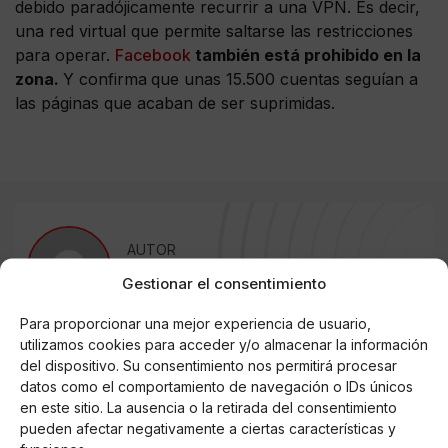
debido paradójicamente recurrir a una VPN. Es decir,
una red virtual que permite saltarse las restricciones
para operar.
Facebook
también está prohibido en la
zona.
Y confirma
que unas 15.500 cuentas seguían a
las páginas que acaban de ser suprimidas.
AUTOR
Miguel Doncel
Gestionar el consentimiento
Para proporcionar una mejor experiencia de usuario,
utilizamos cookies para acceder y/o almacenar la información
Noticias relacionadas
del dispositivo. Su consentimiento nos permitirá procesar
datos como el comportamiento de navegación o IDs únicos
Online Casino
en este sitio. La ausencia o la retirada del consentimiento
Mejores Cripto Casinos Online en
pueden afectar negativamente a ciertas características y
Colombia 2025: Bitcoin Casinos