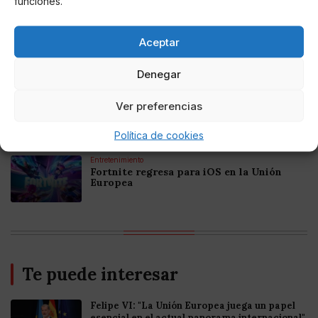
funciones.
Online Casino
Aceptar
Mejores Casinos Online con Bitcoin y
Criptomonedas en Argentina 2025
Denegar
Online Casino
Ver preferencias
Mejores casinos online con
criptomonedas y Bitcoin en México 2025
Política de cookies
Entretenimiento
Fortnite regresa para iOS en la Unión
Europea
Te puede interesar
Felipe VI: "La Unión Europea juega un papel
esencial en el actual panorama internacional"