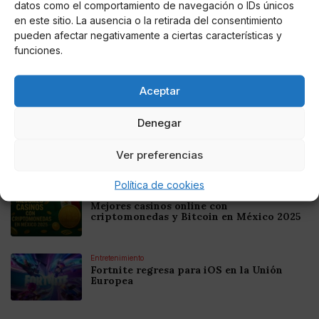
datos como el comportamiento de navegación o IDs únicos
en este sitio. La ausencia o la retirada del consentimiento
Noticias relacionadas
pueden afectar negativamente a ciertas características y
funciones.
Online Casino
Mejores Cripto Casinos Online en
Colombia 2025: Bitcoin Casinos
Aceptar
Denegar
Online Casino
Mejores Casinos Online con Bitcoin y
Criptomonedas en Argentina 2025
Ver preferencias
Política de cookies
Online Casino
Mejores casinos online con
criptomonedas y Bitcoin en México 2025
Entretenimiento
Fortnite regresa para iOS en la Unión
Europea