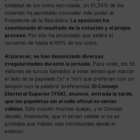
totalidad de los votos escrutada, un 51,24% de los
votantes ha aprobado conceder más poder al
Presidente de la República.
La oposición ha
cuestionado el resultado de la votación y el propio
proceso
. Por ello ha anunciado que pedirá el
recuento de hasta el 60% de los votos.
Al parecer, se han denunciado diversas
irregularidades durante la jornada
. Para votar, los 55
millones de turcos llamados a votar tenían que marcar
el lado de la papeleta (‘sí’ o ‘no’) que preferían con un
tampón con la palabra ‘preferencia’.
El Consejo
Electoral Superior (YSK), anunció, entrada la tarde,
que las papeletas sin el sello oficial no serían
válidas
. Esto suscitó muchas quejas, y el Consejo
decidió, finalmente, que sí serían válidas si no se
probaba que habían sido introducidas desde el
exterior.