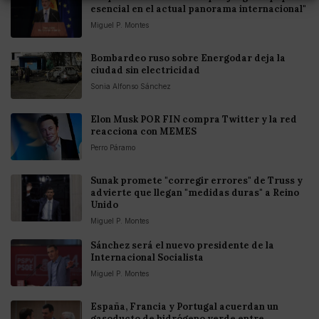
esencial en el actual panorama internacional"
Miguel P. Montes
Bombardeo ruso sobre Energodar deja la
ciudad sin electricidad
Sonia Alfonso Sánchez
Elon Musk POR FIN compra Twitter y la red
reacciona con MEMES
Perro Páramo
Sunak promete "corregir errores" de Truss y
advierte que llegan "medidas duras" a Reino
Unido
Miguel P. Montes
Sánchez será el nuevo presidente de la
Internacional Socialista
Miguel P. Montes
España, Francia y Portugal acuerdan un
gasoducto de hidrógeno verde entre