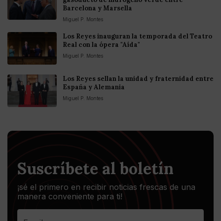
Barcelona y Marsella
Miguel P. Montes
Los Reyes inauguran la temporada del Teatro
Real con la ópera "Aída"
Miguel P. Montes
Los Reyes sellan la unidad y fraternidad entre
España y Alemania
Miguel P. Montes
Suscríbete al boletín
¡sé el primero en recibir noticias frescas de una
manera conveniente para ti!