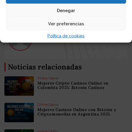
componen dichos destinos.
Denegar
Ver preferencias
AUTOR
Política de cookies
COLUMNA CERO
Noticias relacionadas
Online Casino
Mejores Cripto Casinos Online en
Colombia 2025: Bitcoin Casinos
Online Casino
Mejores Casinos Online con Bitcoin y
Criptomonedas en Argentina 2025
Online Casino