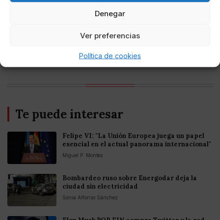
criptomonedas y Bitcoin en México 2025
Denegar
Ver preferencias
Entretenimiento
Fortnite regresa para iOS en la Unión
Europea
Política de cookies
Te puede interesar
Felipe VI: "La Unión Europea juega un papel
esencial en el actual panorama internacional"
Miguel P. Montes
Bombardeo ruso sobre Energodar deja la
ciudad sin electricidad
Sonia Alfonso Sánchez