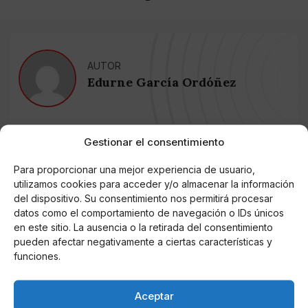
AUTOR
Edurne García Ordóñez
Noticias relacionadas
Gestionar el consentimiento
Para proporcionar una mejor experiencia de usuario,
Online Casino
Mejores Cripto Casinos Online en
utilizamos cookies para acceder y/o almacenar la información
Colombia 2025: Bitcoin Casinos
del dispositivo. Su consentimiento nos permitirá procesar
datos como el comportamiento de navegación o IDs únicos
en este sitio. La ausencia o la retirada del consentimiento
Online Casino
pueden afectar negativamente a ciertas características y
Mejores Casinos Online con Bitcoin y
Criptomonedas en Argentina 2025
funciones.
Aceptar
Online Casino
Mejores casinos online con