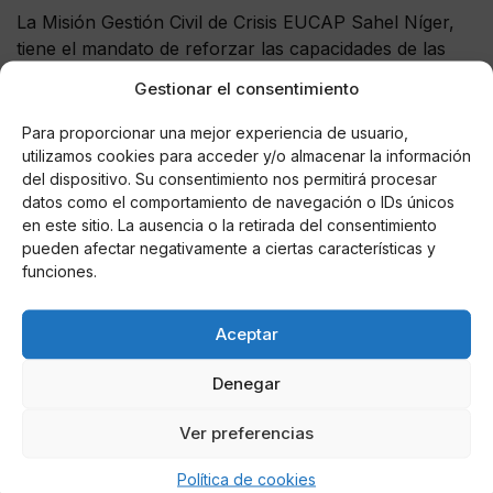
La Misión Gestión Civil de Crisis EUCAP Sahel Níger,
tiene el mandato de reforzar las capacidades de las
fuerzas de seguridad nigerinas, en la lucha contra el
Gestionar el consentimiento
terrorismo y contra la criminalidad organizada, para
contribuir a aumentar la estabilidad política, la
Para proporcionar una mejor experiencia de usuario,
seguridad, la gobernanza y la cohesión social en Níger
utilizamos cookies para acceder y/o almacenar la información
del dispositivo. Su consentimiento nos permitirá procesar
y en la región del Sahel. Inició sus actividades en
datos como el comportamiento de navegación o IDs únicos
agosto de 2012 y se prolongará hasta julio de 2018.
en este sitio. La ausencia o la retirada del consentimiento
pueden afectar negativamente a ciertas características y
funciones.
AUTOR
Aceptar
Edurne García Ordóñez
Denegar
Ver preferencias
Noticias relacionadas
Política de cookies
Online Casino