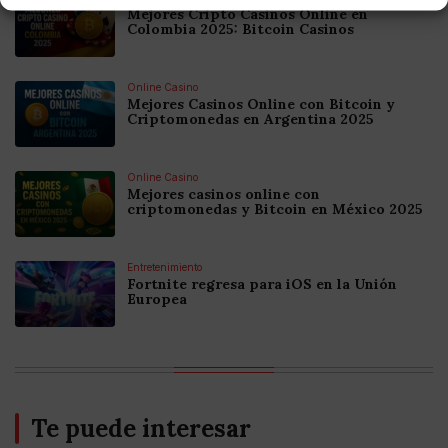
Mejores Cripto Casinos Online en
Colombia 2025: Bitcoin Casinos
Online Casino
Mejores Casinos Online con Bitcoin y
Criptomonedas en Argentina 2025
Online Casino
Mejores casinos online con
criptomonedas y Bitcoin en México 2025
Entretenimiento
Fortnite regresa para iOS en la Unión
Europea
Te puede interesar