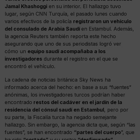
Jamal Khashoggi
en su interior. El hallazgo tuvo
lugar, según CNN Turquía, el pasado lunes cuando
varios efectivos de la policía
registraron un vehículo
del consulado de Arabia Saudí
en Estambul. Además,
la agencia Reuters también reporta este hecho
asegurando que uno de sus periodistas logró ver
cómo un
equipo saudí acompañaba a los
investigadores
durante el registro en el que se
encontró el vehículo.
La cadena de noticias británica Sky News ha
informado acerca del hecho: en base a sus “fuentes”
anónimas, los investigadores turcos podrían haber
encontrado
restos del cadáver en el jardín de la
residencia del cónsul saudí en Estambul
, pero por
su parte, la Fiscalía turca ha negado semejante
hallazgo. Sin embargo, la agencia dicta que, según “las
fuentes”, se han encontrado
“partes del cuerpo
”, que
ha sido
“cortado”
y su rostro
“desfigurado”
.