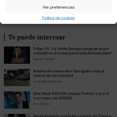
Europea
Ver preferencias
Política de cookies
Te puede interesar
Felipe VI: "La Unión Europea juega un papel
esencial en el actual panorama internacional"
Miguel P. Montes
Bombardeo ruso sobre Energodar deja la
ciudad sin electricidad
Sonia Alfonso Sánchez
Elon Musk POR FIN compra Twitter y la red
reacciona con MEMES
Perro Páramo
Sunak promete "corregir errores" de Truss y