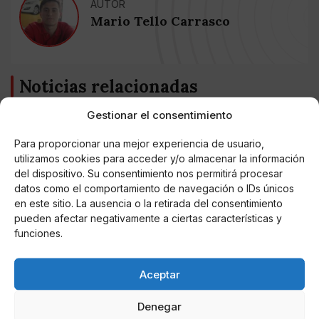
AUTOR
Mario Tello Carrasco
Noticias relacionadas
Gestionar el consentimiento
Online Casino
Mejores Cripto Casinos Online en
Colombia 2025: Bitcoin Casinos
Para proporcionar una mejor experiencia de usuario,
utilizamos cookies para acceder y/o almacenar la información
del dispositivo. Su consentimiento nos permitirá procesar
Online Casino
datos como el comportamiento de navegación o IDs únicos
Mejores Casinos Online con Bitcoin y
Criptomonedas en Argentina 2025
en este sitio. La ausencia o la retirada del consentimiento
pueden afectar negativamente a ciertas características y
funciones.
Online Casino
Mejores casinos online con
criptomonedas y Bitcoin en México 2025
Aceptar
Denegar
Entretenimiento
Fortnite regresa para iOS en la Unión