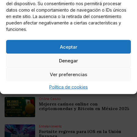
y el cine. Me encanta escribir, debatir y
del dispositivo. Su consentimiento nos permitirá procesar
hablar.
datos como el comportamiento de navegación o IDs únicos
en este sitio. La ausencia o la retirada del consentimiento
pueden afectar negativamente a ciertas características y
funciones.
Noticias relacionadas
Online Casino
Aceptar
Mejores Cripto Casinos Online en
Colombia 2025: Bitcoin Casinos
Denegar
Online Casino
Ver preferencias
Mejores Casinos Online con Bitcoin y
Criptomonedas en Argentina 2025
Política de cookies
Online Casino
Mejores casinos online con
criptomonedas y Bitcoin en México 2025
Entretenimiento
Fortnite regresa para iOS en la Unión
Europea