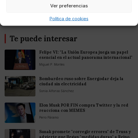
Ver preferencias
Política de cookies
Te puede interesar
Felipe VI: "La Unión Europea juega un papel
esencial en el actual panorama internacional"
Miguel P. Montes
Bombardeo ruso sobre Energodar deja la
ciudad sin electricidad
Sonia Alfonso Sánchez
Elon Musk POR FIN compra Twitter y la red
reacciona con MEMES
Perro Páramo
Sunak promete "corregir errores" de Truss y
advierte que llegan "medidas duras" a Reino