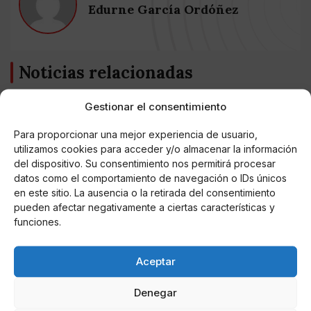
Edurne García Ordóñez
Noticias relacionadas
Online Casino
Gestionar el consentimiento
Mejores Cripto Casinos Online en
Colombia 2025: Bitcoin Casinos
Para proporcionar una mejor experiencia de usuario,
utilizamos cookies para acceder y/o almacenar la información
del dispositivo. Su consentimiento nos permitirá procesar
Online Casino
Mejores Casinos Online con Bitcoin y
datos como el comportamiento de navegación o IDs únicos
Criptomonedas en Argentina 2025
en este sitio. La ausencia o la retirada del consentimiento
pueden afectar negativamente a ciertas características y
funciones.
Online Casino
Mejores casinos online con
criptomonedas y Bitcoin en México 2025
Aceptar
Entretenimiento
Denegar
Fortnite regresa para iOS en la Unión
Europea