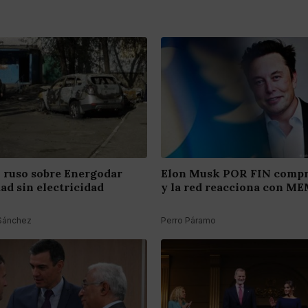
ruso sobre Energodar
Elon Musk POR FIN compr
dad sin electricidad
y la red reacciona con M
 Sánchez
Perro Páramo