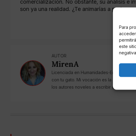
comercialización. No obstante, su análisis e i
son ya una realidad. ¿Te animarías a probar u
Para pro
acceder 
permitir
este sit
negativa
AUTOR
MirenA
Licenciada en Humanidades-Empresa, auto
con tu gato. Mi vocación es la corrección, 
los autores noveles a escribir un libro q