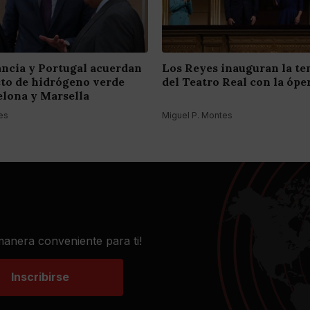
ancia y Portugal acuerdan
Los Reyes inauguran la t
to de hidrógeno verde
del Teatro Real con la óper
elona y Marsella
es
Miguel P. Montes
 manera conveniente para ti!
Inscribirse