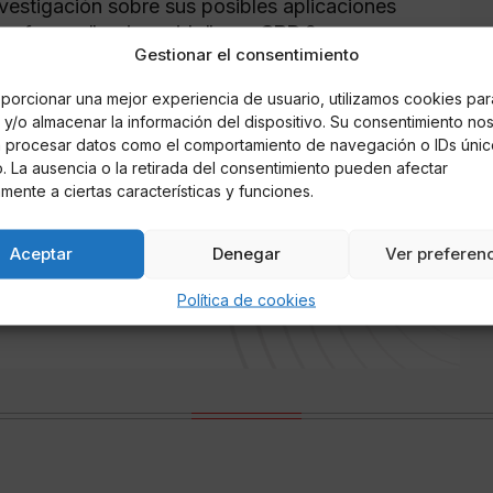
nvestigación sobre sus posibles aplicaciones
n refresco "enriquecido" con
CBD
?
Gestionar el consentimiento
porcionar una mejor experiencia de usuario, utilizamos cookies par
y/o almacenar la información del dispositivo. Su consentimiento no
á procesar datos como el comportamiento de navegación o IDs únic
io. La ausencia o la retirada del consentimiento pueden afectar
mente a ciertas características y funciones.
Aceptar
Denegar
Ver preferen
ra de Las cerezas del café, Cuando te conocí y Conecta
de estilo y ortotipográfica, de textos literarios y ayudar a
Política de cookies
ue permanezca en la memoria de quien lo leyó.