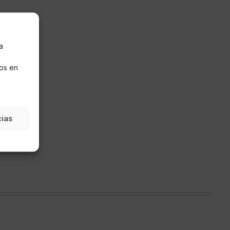
a
s
os en
cias