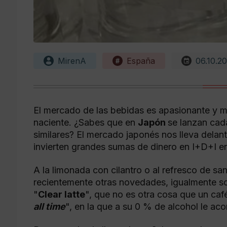
MirenA
España
06.10.2
El mercado de las bebidas es apasionante y más
naciente. ¿Sabes que en
Japón
se lanzan cad
similares? El mercado japonés nos lleva delant
invierten grandes sumas de dinero en I+D+I en
A la limonada con cilantro o al refresco de sa
recientemente otras novedades, igualmente so
"
Clear latte
", que no es otra cosa que un caf
all time
", en la que a su 0 % de alcohol le ac