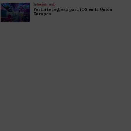
Entretenimiento
Fortnite regresa para iOS en la Unión
Europea