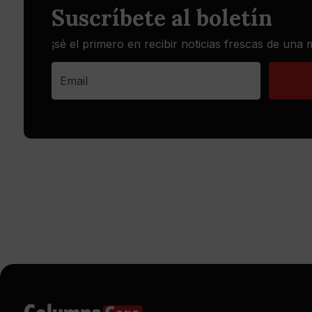
Suscríbete al boletín
¡sé el primero en recibir noticias frescas de una