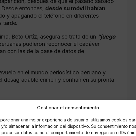
saparición, después de que el pasado sábado
n. Desde entonces,
desde su móvil habían
do y apagando el teléfono en diferentes
 tarde.
tima, Beto Ortíz, asegura se trata de un
“juego
es peruanas pudieron reconocer el cadáver
an con las de la base de datos de
evuelo en el mundo periodístico peruano y
l desagradable crimen y confían en su pronta
Gestionar el consentimiento
porcionar una mejor experiencia de usuario, utilizamos cookies par
y/o almacenar la información del dispositivo. Su consentimiento no
er
á procesar datos como el comportamiento de navegación o IDs únic