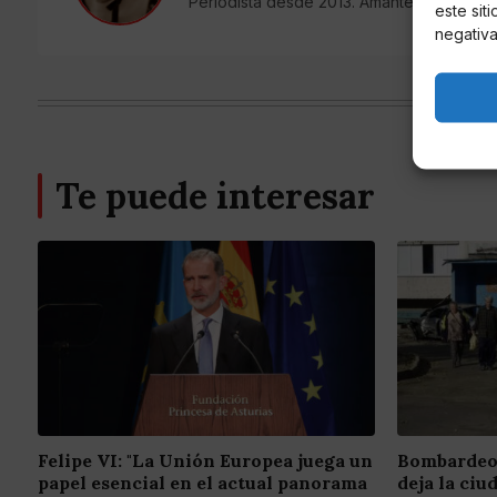
Periodista desde 2013. Amante de la lectura
este sit
negativa
Te puede interesar
Felipe VI: "La Unión Europea juega un
Bombardeo 
papel esencial en el actual panorama
deja la ciu