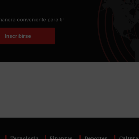
 manera conveniente para ti!
Inscribirse
Tecnología
Finanzas
Deportes
Cultura