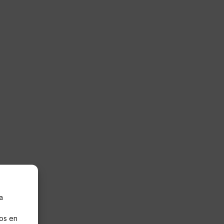
a
s
os en