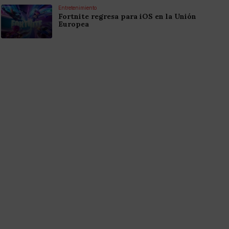
Entretenimiento
Fortnite regresa para iOS en la Unión
Europea