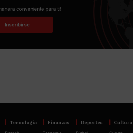
 manera conveniente para ti!
Inscribirse
Tecnología
Finanzas
Deportes
Cultura