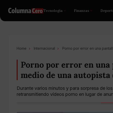
Tecnología
Finanzas
Deport
Home
Internacional
Porno por error en una pantall
Porno por error en una 
medio de una autopista
Durante varios minutos y para sorpresa de los
retransmitiendo vídeos porno en lugar de anunc