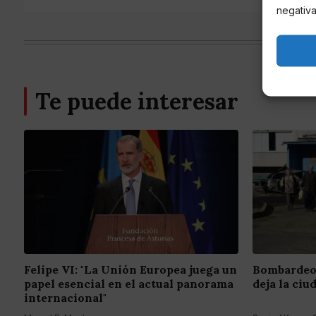
negativa
Te puede interesar
Felipe VI: "La Unión Europea juega un
Bombardeo 
papel esencial en el actual panorama
deja la ciu
internacional"