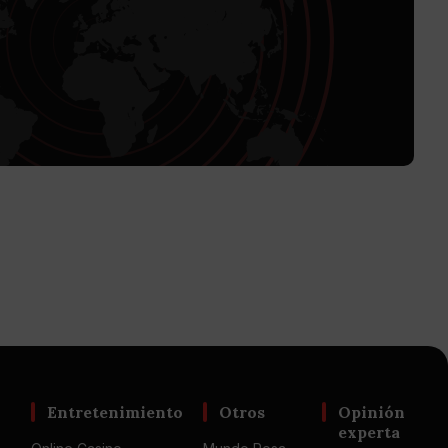
Entretenimiento
Otros
Opinión
experta