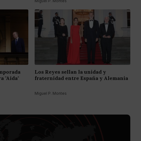
Miguel P. Montes
emporada
Los Reyes sellan la unidad y
a "Aída"
fraternidad entre España y Alemania
Miguel P. Montes