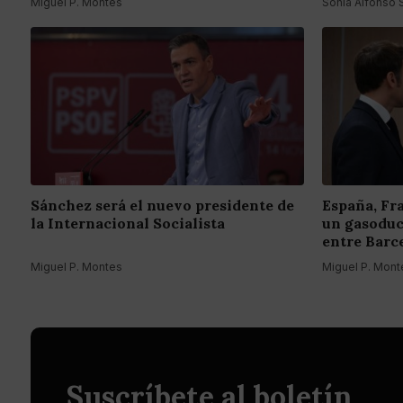
Miguel P. Montes
Sonia Alfonso
Sánchez será el nuevo presidente de
España, Fr
la Internacional Socialista
un gasoduc
entre Barc
Miguel P. Montes
Miguel P. Mont
Suscríbete al boletín