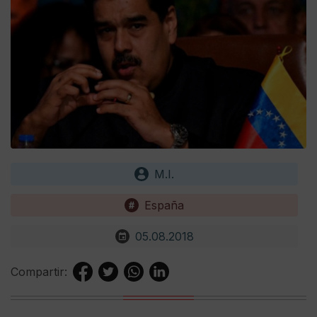
M.I.
España
05.08.2018
Compartir: