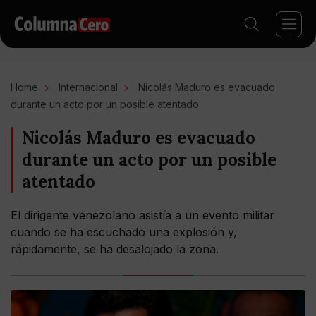
Home
Internacional
Nicolás Maduro es evacuado
durante un acto por un posible atentado
Nicolás Maduro es evacuado
durante un acto por un posible
atentado
El dirigente venezolano asistía a un evento militar
cuando se ha escuchado una explosión y,
rápidamente, se ha desalojado la zona.