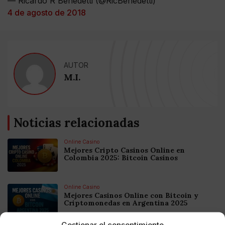
— Ricardo R Benedetti (@RicBenedetti)
4 de agosto de 2018
AUTOR
M.I.
Noticias relacionadas
Online Casino
Mejores Cripto Casinos Online en
Colombia 2025: Bitcoin Casinos
Online Casino
Mejores Casinos Online con Bitcoin y
Criptomonedas en Argentina 2025
Gestionar el consentimiento