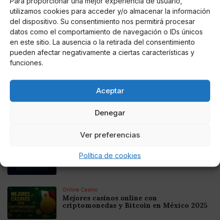
Para proporcionar una mejor experiencia de usuario,
utilizamos cookies para acceder y/o almacenar la información
del dispositivo. Su consentimiento nos permitirá procesar
AUTOR
datos como el comportamiento de navegación o IDs únicos
Edurne García Ordóñez
en este sitio. La ausencia o la retirada del consentimiento
pueden afectar negativamente a ciertas características y
funciones.
Noticias relacionadas
Aceptar
Online Casino
Mejores Cripto Casinos Online en
Denegar
Colombia 2025: Bitcoin Casinos
Ver preferencias
Online Casino
Mejores Casinos Online con Bitcoin y
Política de cookies
Criptomonedas en Argentina 2025
Online Casino
Mejores casinos online con
criptomonedas y Bitcoin en México 2025