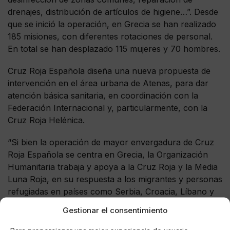
drenajes, distribución de artículos de higiene…”. Desde
que se inició la operación, en Grecia se han realizado
185 misiones, con diferentes rotaciones de personal.
En total se han desplazado 115 mujeres y 70 hombres.
Cruz Roja Española diseña una nueva propuesta de
intervención en el área urbana de Atenas, para dar
atención básica sanitaria, en coordinación con la
Federación Internacional y, particularmente, con la
Cruz Roja Helénica.
“Si bien la operación de mayor envergadura de Cruz
Roja Española se centra en Grecia, la Organización
Humanitaria trabaja y apoya a la Cruz Roja y la Media
Luna Roja, en su respuesta a los migrantes y personas
refugiadas en países como Serbia, Croacia, Líbano y
Siria”.
Gestionar el consentimiento