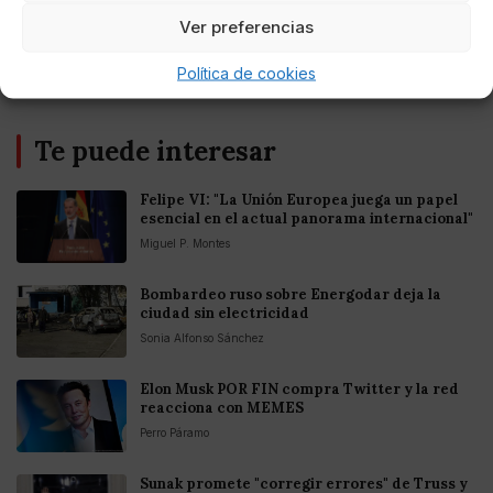
Europea
Ver preferencias
Política de cookies
Te puede interesar
Felipe VI: "La Unión Europea juega un papel
esencial en el actual panorama internacional"
Miguel P. Montes
Bombardeo ruso sobre Energodar deja la
ciudad sin electricidad
Sonia Alfonso Sánchez
Elon Musk POR FIN compra Twitter y la red
reacciona con MEMES
Perro Páramo
Sunak promete "corregir errores" de Truss y