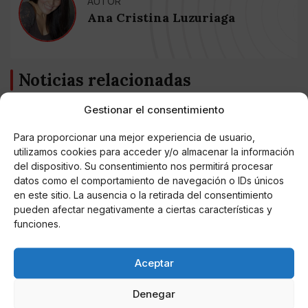
AUTOR
Ana Cristina Luzuriaga
Noticias relacionadas
Online Casino
Gestionar el consentimiento
Mejores Cripto Casinos Online en
Colombia 2025: Bitcoin Casinos
Para proporcionar una mejor experiencia de usuario,
utilizamos cookies para acceder y/o almacenar la información
del dispositivo. Su consentimiento nos permitirá procesar
Online Casino
Mejores Casinos Online con Bitcoin y
datos como el comportamiento de navegación o IDs únicos
Criptomonedas en Argentina 2025
en este sitio. La ausencia o la retirada del consentimiento
pueden afectar negativamente a ciertas características y
funciones.
Online Casino
Mejores casinos online con
criptomonedas y Bitcoin en México 2025
Aceptar
Denegar
Entretenimiento
Fortnite regresa para iOS en la Unión