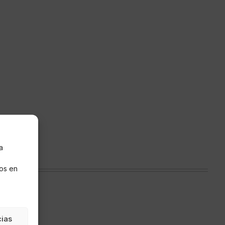
a
s
os en
cias