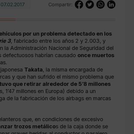
07.02.2017
Compartir:
ehículos por un problema detectado en los
rie 3
, fabricado entre los años 2 y 2.003, y
 la Administración Nacional de Seguridad del
gs defectuosos habrían causado
once muertos
as.
a japonesa
Takata
, la misma encargada de
arcas y que han sufrido el mismo problema que
tuvo que retirar alrededor de 5’8 millones
s, 1’47 millones en Europa) debido a un
ga de la fabricación de los airbags en marcas
delanteros que, en condiciones de excesivo
anzar trozos metálico
s de la caja donde se
nar graves heridas al conductor o pasajero.