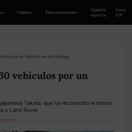
Opinión
Zona
es
Cultura
Entretenimiento
experta
VIP
culos por un defecto en los airbags
30 vehículos por un
 japonesa Takata, que ha reconocido el mismo
ta o Land Rover