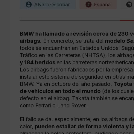
Alvaro-escobar
España
BMW ha llamado a revisión cerca de 230 v
airbags.
En concreto, se trata del
modelo
Se
todos se encuentran en Estados Unidos. Según
Tráfico en las Carreteras (NHTSA), los airba
y 184 heridos
en las carreteras norteamerican
Los airbags fueron fabricados por la empres
instalar este sistema de seguridad en otras m
BMW. Ya en octubre del año pasado,
Toyota 
de vehículos en todo el mundo
(de los cuale
defecto en el airbag. Takata también se encar
como Ferrari o Land Rover.
El fallo se da, especialmente, en los airbags 
calor,
pueden estallar de forma violenta y l
almacena la bolsa protectora, pudiendo ocasio