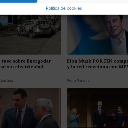
Política de cookies
ruso sobre Energodar
Elon Musk POR FIN compr
dad sin electricidad
y la red reacciona con M
 Sánchez
Perro Páramo