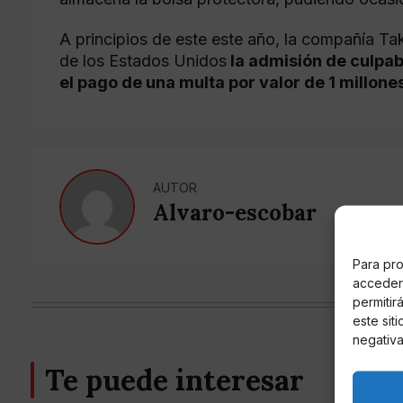
A principios de este este año, la compañía T
de los Estados Unidos
la admisión de culpab
el pago de una multa por valor de 1 millone
AUTOR
Alvaro-escobar
Para pro
acceder 
permitir
este sit
negativa
Te puede interesar