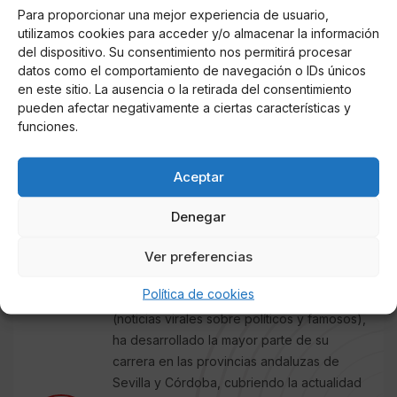
Derechos Sociales y Agenda 2030
, cree que el
Para proporcionar una mejor experiencia de usuario,
hecho de que la máxima autoridad de la
Iglesia
utilizamos cookies para acceder y/o almacenar la información
católica se haya visto con
Díaz
y que además ambos
del dispositivo. Su consentimiento nos permitirá procesar
mandatarios mantengan posiciones compartidas en
datos como el comportamiento de navegación o IDs únicos
en este sitio. La ausencia o la retirada del consentimiento
muchos aspectos, puede ayudar a normalizar sus
pueden afectar negativamente a ciertas características y
propuestas ante un electorado centrista e incluso
funciones.
conservador.
Aceptar
AUTOR
Denegar
J. C. RUBIO
Redactor de COLUMNA CERO
Ver preferencias
especializado en Televisión, Casa Real,
Política de cookies
Sucesos, Obituarios y Redes Sociales
(noticias virales sobre políticos y famosos),
ha desarrollado la mayor parte de su
carrera en las provincias andaluzas de
Sevilla y Córdoba, cubriendo la actualidad