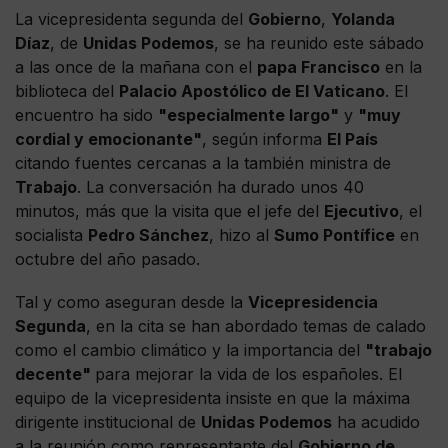
La vicepresidenta segunda del
Gobierno
,
Yolanda
Díaz
, de
Unidas Podemos
, se ha reunido este sábado
a las once de la mañana con el
papa Francisco
en la
biblioteca del
Palacio Apostólico de El Vaticano
. El
encuentro ha sido
"especialmente largo"
y
"muy
cordial y emocionante"
, según informa
El País
citando fuentes cercanas a la también ministra de
Trabajo
. La conversación ha durado unos 40
minutos, más que la visita que el jefe del
Ejecutivo
, el
socialista
Pedro Sánchez
, hizo al
Sumo Pontífice
en
octubre del año pasado.
Tal y como aseguran desde la
Vicepresidencia
Segunda
, en la cita se han abordado temas de calado
como el cambio climático y la importancia del
"trabajo
decente"
para mejorar la vida de los españoles. El
equipo de la vicepresidenta insiste en que la máxima
dirigente institucional de
Unidas Podemos
ha acudido
a la reunión como representante del
Gobierno de