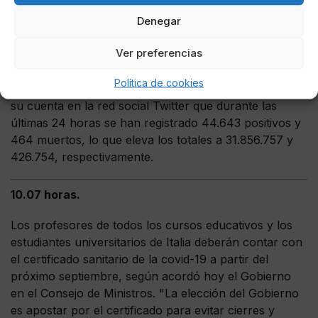
Las autoridades de India han confirmado este viernes
cerca de 45 casos y más de 460 muertos por
Denegar
coronavirus durante las últimas 24 horas, un día
Ver preferencias
después de superar la barrera de los 31,8 millones de
contagios desde el inicio de la pandemia. El Gobierno
Política de cookies
indio ha indicado en su balance, publicado a través de
su cuenta en la red social Twitter que durante las
últimas 24 horas se han registrado 44.643 positivos y
464 muertos, lo que eleva los totales a 31.856.757 y
426.754, respectivamente.
10.07 horas.
Los profesores de todos los cursos educativos y los
estudiantes universitarios de Italia deberán contar con
el certificado sanitario de la covid-19 a partir del
próximo septiembre, según acordó hoy el Gobierno
en el Consejo de Ministros. "La elección del Gobierno
es apostar por el certificado para evitar cierres y