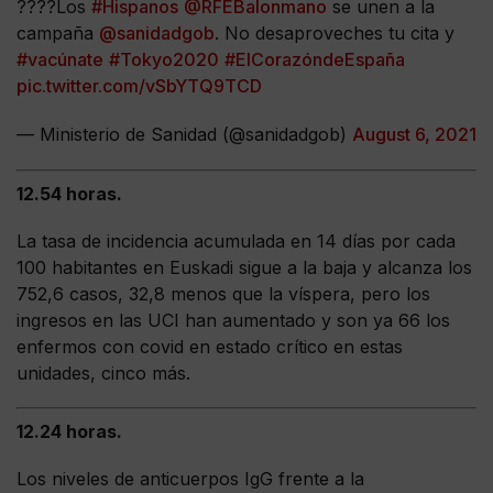
??‍??Los
#Hispanos
@RFEBalonmano
se unen a la
campaña
@sanidadgob
. No desaproveches tu cita y
#vacúnate
#Tokyo2020
#ElCorazóndeEspaña
pic.twitter.com/vSbYTQ9TCD
— Ministerio de Sanidad (@sanidadgob)
August 6, 2021
12.54 horas.
La tasa de incidencia acumulada en 14 días por cada
100 habitantes en Euskadi sigue a la baja y alcanza los
752,6 casos, 32,8 menos que la víspera, pero los
ingresos en las UCI han aumentado y son ya 66 los
enfermos con covid en estado crítico en estas
unidades, cinco más.
12.24 horas.
Los niveles de anticuerpos IgG frente a la