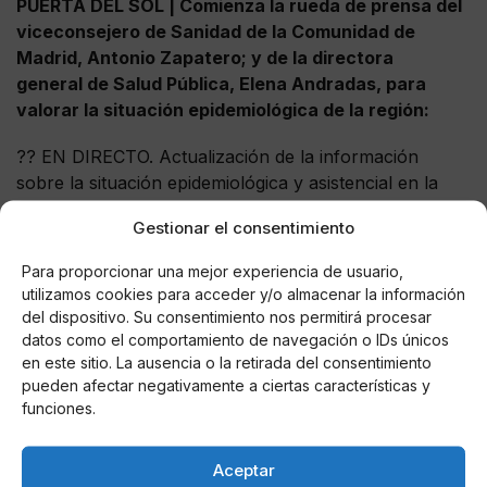
PUERTA DEL SOL | Comienza la rueda de prensa del
viceconsejero de Sanidad de la Comunidad de
Madrid, Antonio Zapatero; y de la directora
general de Salud Pública, Elena Andradas, para
valorar la situación epidemiológica de la región:
?? EN DIRECTO. Actualización de la información
sobre la situación epidemiológica y asistencial en la
región por coronavirus.
https://t.co/4hMhv0NIi4
Gestionar el consentimiento
— Comunidad de Madrid (@ComunidadMadrid)
Para proporcionar una mejor experiencia de usuario,
August 6, 2021
utilizamos cookies para acceder y/o almacenar la información
del dispositivo. Su consentimiento nos permitirá procesar
datos como el comportamiento de navegación o IDs únicos
10.30 horas.
en este sitio. La ausencia o la retirada del consentimiento
pueden afectar negativamente a ciertas características y
Sánchez se reúne con Armengol en Palma de Mallorca
funciones.
10.20 horas.
Aceptar