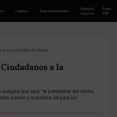
Opinión
Zona
es
Cultura
Entretenimiento
experta
VIP
os a la Comunidad de Madrid
 Ciudadanos a la
o asegura que será "el presidente del centro
ido común y la política útil para los