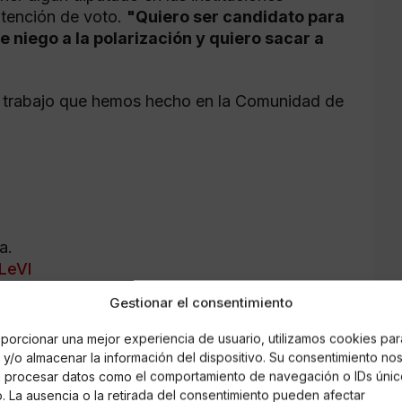
ntención de voto.
"Quiero ser candidato para
niego a la polarización y quiero sacar a
 trabajo que hemos hecho en la Comunidad de
a.
LeVI
Gestionar el consentimiento
rch 18, 2021
porcionar una mejor experiencia de usuario, utilizamos cookies par
y/o almacenar la información del dispositivo. Su consentimiento no
o a Aguado su labor “a la cabeza de difíciles
á procesar datos como el comportamiento de navegación o IDs únic
as aguantado, has resistido y solo has
io. La ausencia o la retirada del consentimiento pueden afectar