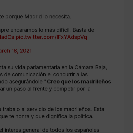
te porque Madrid lo necesita.
mpre encaramos lo más difícil. Basta de
dadCs
pic.twitter.com/IFxYAdspVq
rch 18, 2021
ta su vida parlamentaria en la Cámara Baja,
s de comunicación el concurrir a las
uado asegurándole
"Creo que los madrileños
dar un paso al frente y competir por la
u trabajo al servicio de los madrileños. Esta
e te honra y que dignifica la política.
el interés general de todos los españoles