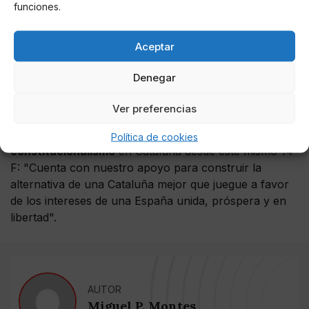
funciones.
"Esta es la última factura que vamos a pagar del
pasado de un PP que no es el actual. No vamos a
Aceptar
cambiar el rumbo porque España necesita más que
nunca el proyeect ode centro-derecha reformista,
Denegar
liberal y honesto que representa hoy el PP de
Casado", indicó. Además,
Egea también mostró su
Ver preferencias
apoyo al candidato del PP en Cataluña, Alejandro
Fernández, al que confió la tarea de reconstruir el
Política de cookies
constitucionalismo
en Cataluña desde este mismo 14-
F: "Cuenta con nuestro apoyo para construir la
alternativa de una Cataluña mejor que juegue a favor
de los intereses de una España unida, próspera y en
libertad".
AUTOR
Miguel P. Montes