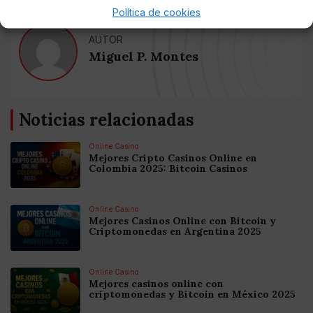
Política de cookies
AUTOR
Miguel P. Montes
Noticias relacionadas
Online Casino
Mejores Cripto Casinos Online en
Colombia 2025: Bitcoin Casinos
Online Casino
Mejores Casinos Online con Bitcoin y
Criptomonedas en Argentina 2025
Online Casino
Mejores casinos online con
criptomonedas y Bitcoin en México 2025