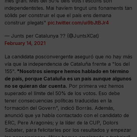
més gran. Més del 50% dels vots i escons són
independentistes. Mai havíem tingut uns fonaments tan
sòlids per construir el que el país ens demana
construir plegats"
pic.twitter.com/ui9bJtBJr4
— Junts per Catalunya ?? (@JuntsXCat)
February 14, 2021
La candidata posconvergente aseguró que no hay más
vía que la independencia de Cataluña frente a "los del
155".
"Nosotros siempre hemos hablado en término
de país, porque Cataluña es un país aunque algunos
no se quieran dar cuenta.
Por primera vez hemos
superado el límite del 50% de los votos. Eso debe
tener consecuencias políticas traducidas en la
formación del Govern", indicó Borràs. Además,
anunció que ya había contactado con el candidato de
ERC, Pere Aragonès; y la líder de la CUP, Dolors
Sabater, para felicitarles por los resultados y empezar