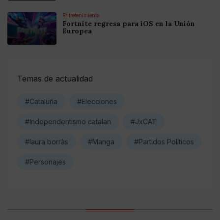
Entretenimiento
Fortnite regresa para iOS en la Unión
Europea
Temas de actualidad
#Cataluña
#Elecciones
#Independentismo catalan
#JxCAT
#laura borràs
#Manga
#Partidos Políticos
#Personajes