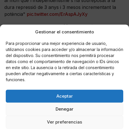
al món que l'independentisme s’ha sobreposat a la
dura repressió de 3 anys i 3 mesos incrementant la
potència"
pic.twitter.com/ErAspAJyXy
— Junts per Catalunya ?? (@JuntsXCat)
Gestionar el consentimiento
February 14, 2021
Para proporcionar una mejor experiencia de usuario,
Ni Borràs ni Puigdemont han podido evitar la pérdida
utilizamos cookies para acceder y/o almacenar la información
de votos dentro del bloque secesionista. En diciembre
del dispositivo. Su consentimiento nos permitirá procesar
de 2017, los independentistas conservadores
datos como el comportamiento de navegación o IDs únicos
consiguieron 12 votos más; el 14 de febrero, se
en este sitio. La ausencia o la retirada del consentimiento
pueden afectar negativamente a ciertas características y
quedan a 35 votos de Pere Aragonès. Además, ha
funciones.
perdido dos escaños en el Parlament: esta legislatura
tendrá 32 escaños frente a los 34 de 2017. JxCAT
retiene los siete diputados de Girona y pierde uno en
Aceptar
Lleida. En Barcelona también pierde un diputado
(ahora tiene 16 puestos), y en Tarragona mantiene los
Denegar
cuatro diputados que tuvo el 21-D.
Ver preferencias