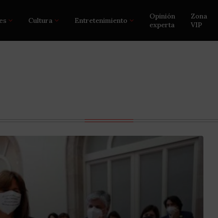
Opinión
Zona
es
Cultura
Entretenimiento
experta
VIP