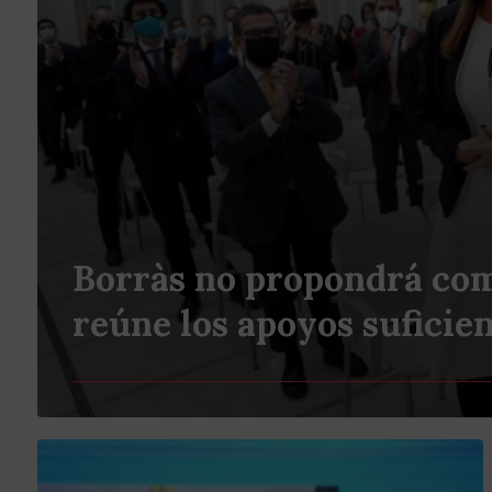
Borràs no propondrá como
reúne los apoyos suficie