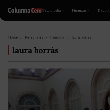
Tecnología
Finanzas
Deport
Home
Personajes
Famosos
laura borràs
laura borràs