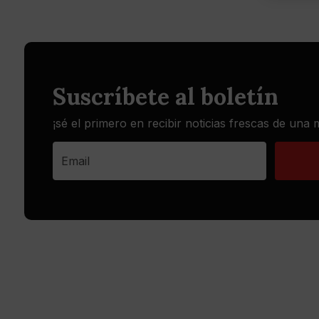
Suscríbete al boletín
¡sé el primero en recibir noticias frescas de una