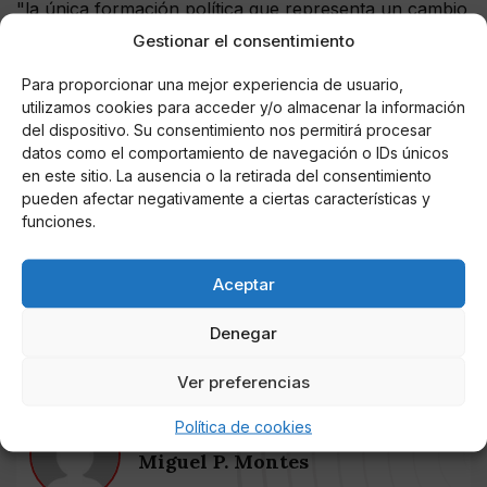
"la única formación política que representa un cambio
de verdad es Ciudadanos", ya que "si al PSC le salen
Gestionar el consentimiento
los números, hará un tripartit" porque "Illa ya lo ha
Para proporcionar una mejor experiencia de usuario,
hecho eligiendo como miembro del Gobierno a Otegi
utilizamos cookies para acceder y/o almacenar la información
en vez de a Ciudadanos" ha explicado Arrimadas,
del dispositivo. Su consentimiento nos permitirá procesar
además de recalcar que "ya lideramos el
datos como el comportamiento de navegación o IDs únicos
constitucionalismo en 2017" y que "somos el único
en este sitio. La ausencia o la retirada del consentimiento
voto que no defrauda, un voto sensato" que "lo ha
pueden afectar negativamente a ciertas características y
demostrado en la oposición luchando por conseguir
funciones.
mejoras para todos los españoles". Sobre Salvador
Illa, la presidenta de Cs ha añadido además que "ha
Aceptar
hecho campaña desde el ministerio y ahroa quiere
aprovechar ese tirón".
Denegar
Ver preferencias
Política de cookies
AUTOR
Miguel P. Montes