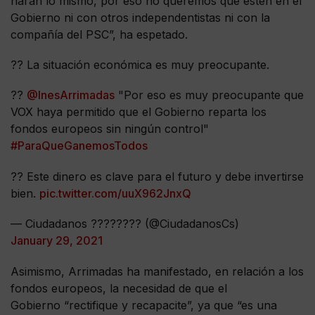
harán lo mismo, por eso no queremos que estén en el
Gobierno ni con otros independentistas ni con la
compañía del PSC”, ha espetado.
?? La situación económica es muy preocupante.
??
@InesArrimadas
"Por eso es muy preocupante que
VOX haya permitido que el Gobierno reparta los
fondos europeos sin ningún control"
#ParaQueGanemosTodos
?? Este dinero es clave para el futuro y debe invertirse
bien.
pic.twitter.com/uuX962JnxQ
— Ciudadanos ???????? (@CiudadanosCs)
January 29, 2021
Asimismo, Arrimadas ha manifestado, en relación a los
fondos europeos, la necesidad de que el
Gobierno “rectifique y recapacite”, ya que “es una