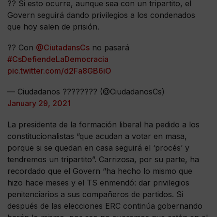
?? Si esto ocurre, aunque sea con un tripartito, el
Govern seguirá dando privilegios a los condenados
que hoy salen de prisión.
?? Con
@CiutadansCs
no pasará
#CsDefiendeLaDemocracia
pic.twitter.com/d2Fa8GB6iO
— Ciudadanos ???????? (@CiudadanosCs)
January 29, 2021
La presidenta de la formación liberal ha pedido a los
constitucionalistas “que acudan a votar en masa,
porque si se quedan en casa seguirá el ‘procés’ y
tendremos un tripartito”. Carrizosa, por su parte, ha
recordado que el Govern “ha hecho lo mismo que
hizo hace meses y el TS enmendó: dar privilegios
penitenciarios a sus compañeros de partidos. Si
después de las elecciones ERC continúa gobernando