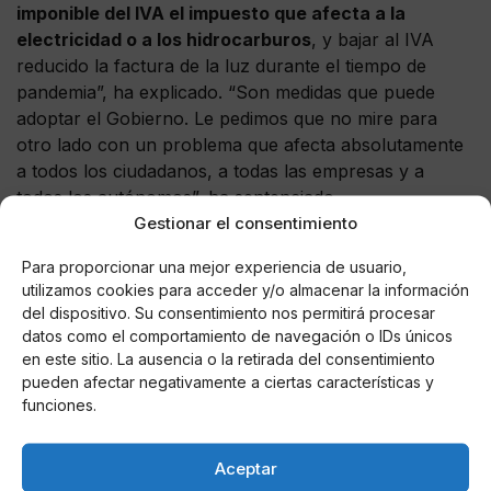
imponible del IVA el impuesto que afecta a la
electricidad o a los hidrocarburos
, y bajar al IVA
reducido la factura de la luz durante el tiempo de
pandemia”, ha explicado. “Son medidas que puede
adoptar el Gobierno. Le pedimos que no mire para
otro lado con un problema que afecta absolutamente
a todos los ciudadanos, a todas las empresas y a
todos los autónomos”, ha sentenciado.
Gestionar el consentimiento
Para proporcionar una mejor experiencia de usuario,
utilizamos cookies para acceder y/o almacenar la información
AUTOR
del dispositivo. Su consentimiento nos permitirá procesar
Miguel P. Montes
datos como el comportamiento de navegación o IDs únicos
en este sitio. La ausencia o la retirada del consentimiento
pueden afectar negativamente a ciertas características y
funciones.
Noticias relacionadas
Aceptar
Online Casino