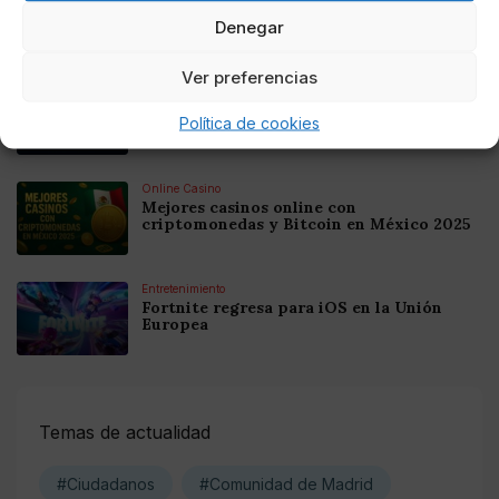
Mejores Cripto Casinos Online en
Colombia 2025: Bitcoin Casinos
Denegar
Ver preferencias
Online Casino
Mejores Casinos Online con Bitcoin y
Política de cookies
Criptomonedas en Argentina 2025
Online Casino
Mejores casinos online con
criptomonedas y Bitcoin en México 2025
Entretenimiento
Fortnite regresa para iOS en la Unión
Europea
Temas de actualidad
#Ciudadanos
#Comunidad de Madrid