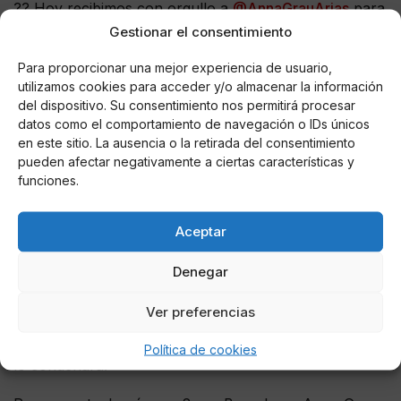
?? Hoy recibimos con orgullo a
@AnnaGrauArias
para
seguir haciendo
#PolíticaÚtil
.
Gestionar el consentimiento
pic.twitter.com/fTi57iEE46
Para proporcionar una mejor experiencia de usuario,
utilizamos cookies para acceder y/o almacenar la información
— Ciudadanos ???????? (@CiudadanosCs)
del dispositivo. Su consentimiento nos permitirá procesar
January 7, 2021
datos como el comportamiento de navegación o IDs únicos
en este sitio. La ausencia o la retirada del consentimiento
El líder de Cs en Cataluña también se ha referido a la
pueden afectar negativamente a ciertas características y
condena que algunos dirigentes separatistas, como
funciones.
Roger Torrent, han hecho de los incidentes ayer en el
Capitolio diciendo que los populismos traen la invasión
Aceptar
de los órganos democráticos que deben ser
respetados. Ante esto Carrizosa ha recordado que, el
Denegar
propio presidente de la Generalitat, Quim Torra, el 1 de
octubre de 2018 “alentó a los CDR con el apreteu,
Ver preferencias
apreteu” y estos acabaron intentando invadir el
Parlament sin que Torrent ni otro dirigente separatista
Política de cookies
lo condenara.