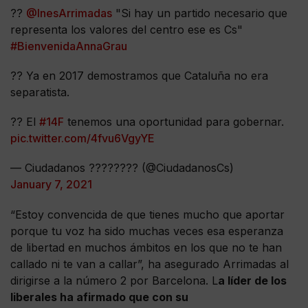
??
@InesArrimadas
"Si hay un partido necesario que
representa los valores del centro ese es Cs"
#BienvenidaAnnaGrau
?? Ya en 2017 demostramos que Cataluña no era
separatista.
?? El
#14F
tenemos una oportunidad para gobernar.
pic.twitter.com/4fvu6VgyYE
— Ciudadanos ???????? (@CiudadanosCs)
January 7, 2021
“Estoy convencida de que tienes mucho que aportar
porque tu voz ha sido muchas veces esa esperanza
de libertad en muchos ámbitos en los que no te han
callado ni te van a callar”, ha asegurado Arrimadas al
dirigirse a la número 2 por Barcelona. L
a líder de los
liberales ha afirmado que con su