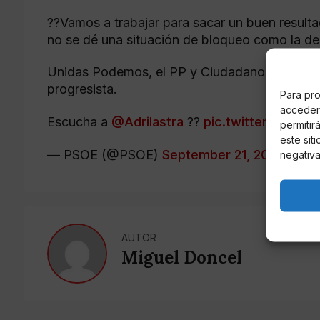
??Vamos a trabajar para sacar un buen result
no se dé una situación de bloqueo como la de
Unidas Podemos, el PP y Ciudadanos han blo
progresista.
Para pro
acceder 
Escucha a
@Adrilastra
??
pic.twitter.com/
permitir
este sit
— PSOE (@PSOE)
September 21, 2019
negativa
AUTOR
Miguel Doncel