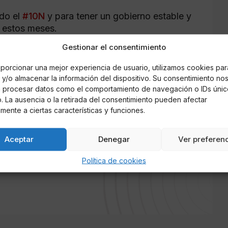
ado el
#10N
y para tener un gobierno estable y
 estos meses.
Gestionar el consentimiento
queado la formación de un Gobierno
porcionar una mejor experiencia de usuario, utilizamos cookies par
y/o almacenar la información del dispositivo. Su consentimiento no
VwUv6W71rR
á procesar datos como el comportamiento de navegación o IDs únic
io. La ausencia o la retirada del consentimiento pueden afectar
mente a ciertas características y funciones.
Aceptar
Denegar
Ver preferen
Política de cookies