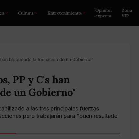
Opinión
Zona
es
Cultura
Entretenimiento
experta
VIP
s han bloqueado la formación de un Gobierno"
s, PP y C's han
 de un Gobierno"
bilizado a las tres principales fuerzas
elecciones pero trabajarán para "buen resultado