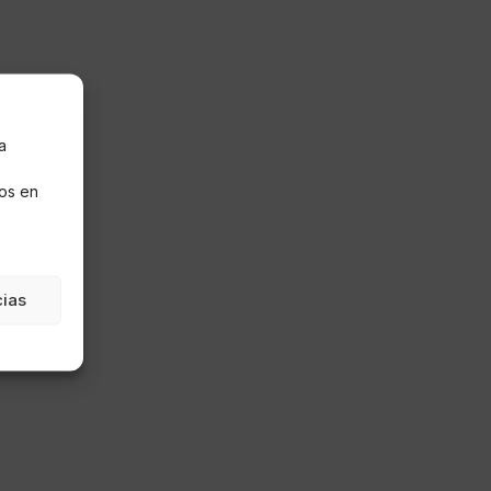
a
s
os en
cias