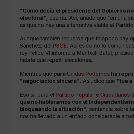
"Como decía el presidente del Gobierno no
electoral",
cuenta. Así, añade que "en una si
es que no hay una alternativa viable al Partid
Aunque también recuerda que tampoco hay opc
Sánchez, del
PSOE
. Así es como lo comunica
rey Felipe VI informó a Meritxell Batet, presi
habría que repetir elecciones.
Mientras que
para
Unidas Podemos
ha repro
"negociación sincera"
. Así, dice que
"fue a
Eso sí, para el
Partido Popular
y
Ciudadanos
t
que no hablaramos con el Independentismo
bloqueando la situación"
, sentencia sobre 
nos ha llevado a un enfado considerable a to