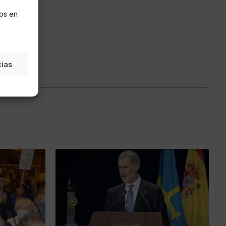
s
os en
cias