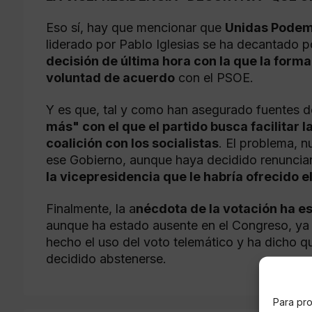
Eso sí, hay que mencionar que
Unidas Podem
liderado por Pablo Iglesias se ha decantado p
decisión de última hora con la que la form
voluntad de acuerdo
con el PSOE.
Y es que, tal y como han asegurado fuentes 
más" con el que el partido busca facilitar
coalición con los socialistas
. El problema, n
ese Gobierno, aunque haya decidido renuncia
la vicepresidencia que le habría ofrecido e
Finalmente, la a
nécdota de la votación ha e
aunque ha estado ausente en el Congreso, ya 
hecho el uso del voto telemático y ha dicho 
decidido abstenerse.
Para pro