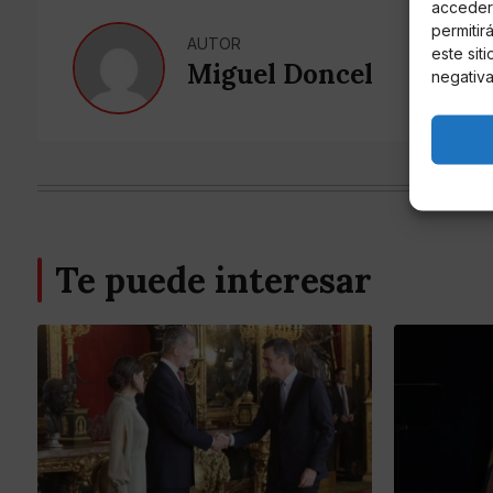
acceder 
permitir
AUTOR
este sit
Miguel Doncel
negativa
Te puede interesar