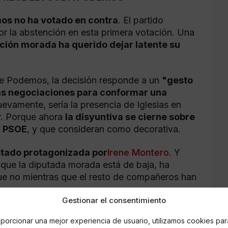
os no ha votado en contra
. El partido
or la abstención en esta primera votación. Una
ación morada ha querido dejar latente su
de Podemos, la decisión responde a un
"gesto
 las negociaciones para conformar una
uevamente, sería la presencia de Iglesias en
r. Porque ahora
la disyuntiva se cierne sobre
l PSOE
, y que consideran como decorativa.
stado protagonizada por
Irene Montero
. Y
que la diputada morada está de baja, ha
que no mientras que el resto de compañeros han
Gestionar el consentimiento
porcionar una mejor experiencia de usuario, utilizamos cookies par