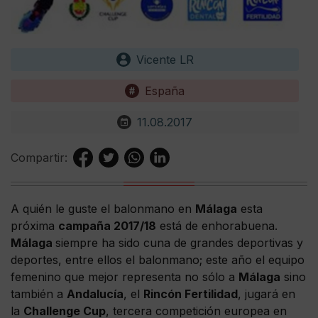
Vicente LR
España
11.08.2017
Compartir:
A quién le guste el balonmano en
Málaga
esta
próxima
campaña 2017/18
está de enhorabuena.
Málaga
siempre ha sido cuna de grandes deportivas y
deportes, entre ellos el balonmano; este año el equipo
femenino que mejor representa no sólo a
Málaga
sino
también a
Andalucía
, el
Rincón Fertilidad
, jugará en
la
Challenge Cup
, tercera competición europea en