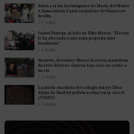
Salen a la luz las imágenes de María del Monte
e Inmaculada Casal casándose de blanco en
Sevilla
J. C. RUBIO
Isabel Pantoja, al lado de Kiko Rivera: "El ictus
le ha afectado a una zona pequeña muy
localizada"
J. C. RUBIO
Su novio, detenido: Muere la actriz madrileña
Beatriz Álvarez-Guerra tras caer su coche a
un río
J. C. RUBIO
La jauría machista del colegio mayor Elías
Ahuja de Madrid podría acabar en la cárcel
(VÍDEO)
J. C. RUBIO