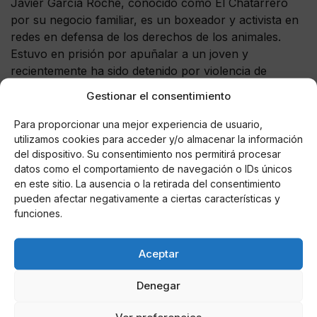
Javier García Roche, conocido como El Chatarrero
por su negocio familiar, es un boxeador y activista en
redes en defensa de los derechos de los animales.
Estuvo en prisión por apuñalar a un joven y
recientemente ha sido detenido por violencia de
género, pasando una noche en el calabozo tras ser
Gestionar el consentimiento
imputado por un delito de malos tratos a su expareja,
según informó La Vanguardia.
Para proporcionar una mejor experiencia de usuario,
utilizamos cookies para acceder y/o almacenar la información
“Se trata de una persona violenta, que difícilmente
del dispositivo. Su consentimiento nos permitirá procesar
puede representar a quienes se consideren
datos como el comportamiento de navegación o IDs únicos
en este sitio. La ausencia o la retirada del consentimiento
defensores del bienestar de los animales”, indicaron
pueden afectar negativamente a ciertas características y
desde la Asociación de Circos Reunidos.
funciones.
Aceptar
AUTOR
Denegar
Carlos Sánchez Narros