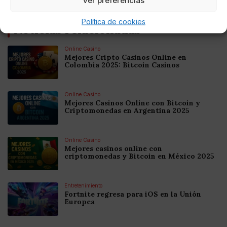
Ver preferencias
Política de cookies
Noticias relacionadas
Online Casino
Mejores Cripto Casinos Online en
Colombia 2025: Bitcoin Casinos
Online Casino
Mejores Casinos Online con Bitcoin y
Criptomonedas en Argentina 2025
Online Casino
Mejores casinos online con
criptomonedas y Bitcoin en México 2025
Entretenimiento
Fortnite regresa para iOS en la Unión
Europea