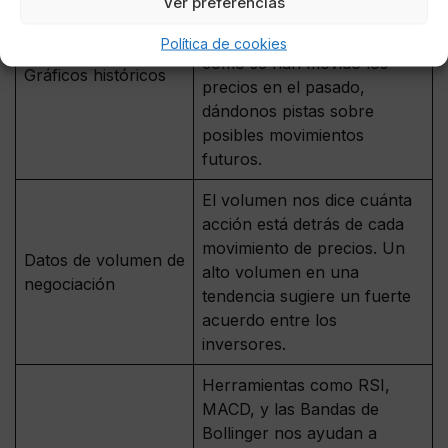
Ver preferencias
gráficos de precios
históricos nos muestran
Política de cookies
cómo se han movido los
Gráficos históricos
precios en el pasado,
dándonos pistas sobre
posibles movimientos
futuros.
El volumen nos dice cuánta
acción está detrás de cada
movimiento de precios. Un
Datos de volumen de
alto volumen en una
negociación
tendencia sugiere un fuerte
acuerdo entre los
inversores.
Herramientas como RSI,
MACD, y las Bandas de
Bollinger nos ayudan a