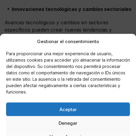
Innovaciones tecnológicas y cambios sectoriales
Avances tecnológicos y cambios en sectores
específicos pueden crear nuevas tendencias y
oportunidades.
Gestionar el consentimiento
BOE
Para proporcionar una mejor experiencia de usuario,
utilizamos cookies para acceder y/o almacenar la información
Además, los factores externos, como las tendencias
del dispositivo. Su consentimiento nos permitirá procesar
generales en la Bolsa de Valores (BOE) u otras bolsas
datos como el comportamiento de navegación o IDs únicos
de valores, pueden tener un impacto considerable en
en este sitio. La ausencia o la retirada del consentimiento
los activos individuales.
pueden afectar negativamente a ciertas características y
funciones.
Fuentes de información
Aceptar
Aquí te presento las fuentes más valiosas que todo
analista técnico debe tener en su arsenal.
Denegar
Son la base de todo. Los