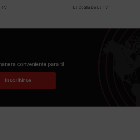
a TV
La Cotilla De La TV
 manera conveniente para ti!
Inscribirse