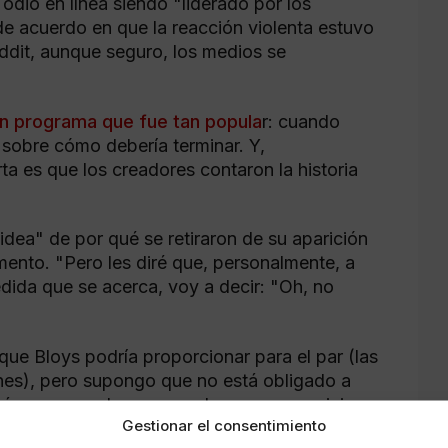
dio en línea siendo "liderado por los
 acuerdo en que la reacción violenta estuvo
ddit, aunque seguro, los medios se
un programa que fue tan popula
r: cuando
 sobre cómo debería terminar. Y,
a es que los creadores contaron la historia
idea" de por qué se retiraron de su aparición
nto. "Pero les diré que, personalmente, a
ida que se acerca, voy a decir: "Oh, no
ue Bloys podría proporcionar para el par (las
es), pero supongo que no está obligado a
stán comprando un acuerdo por sus servicios
Gestionar el consentimiento
rán un nuevo acuerdo con
HBO
.