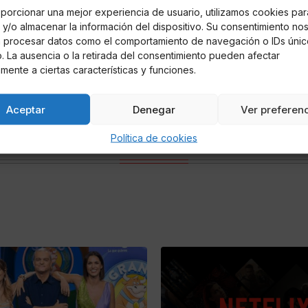
porcionar una mejor experiencia de usuario, utilizamos cookies par
y/o almacenar la información del dispositivo. Su consentimiento no
á procesar datos como el comportamiento de navegación o IDs únic
io. La ausencia o la retirada del consentimiento pueden afectar
mente a ciertas características y funciones.
erto
ón y la farándula española
Aceptar
Denegar
Ver preferen
Política de cookies