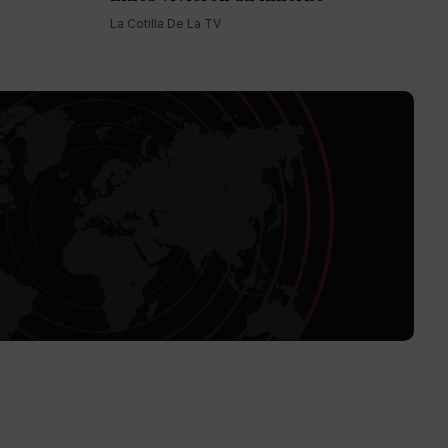
La Cotilla De La TV