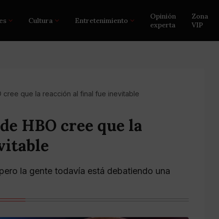
Opinión
Zona
es
Cultura
Entretenimiento
experta
VIP
cree que la reacción al final fue inevitable
e de HBO cree que la
vitable
ero la gente todavía está debatiendo una