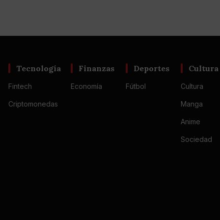
Tecnología
Finanzas
Deportes
Cultura
Fintech
Economía
Fútbol
Cultura
Criptomonedas
Manga
Anime
Sociedad