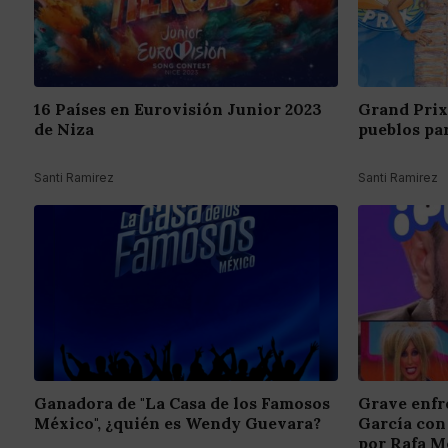
16 Países en Eurovisión Junior 2023
Grand Prix 
de Niza
pueblos pa
Santi Ramirez
Santi Ramirez
Ganadora de "La Casa de los Famosos
Grave enf
México", ¿quién es Wendy Guevara?
García con 
por Rafa M