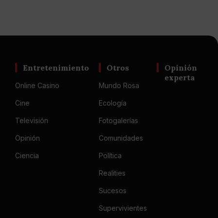
Entretenimiento
Otros
Opinión
experta
Online Casino
Mundo Rosa
Cine
Ecología
Televisión
Fotogalerías
Opinión
Comunidades
Ciencia
Política
Realities
Sucesos
Supervivientes