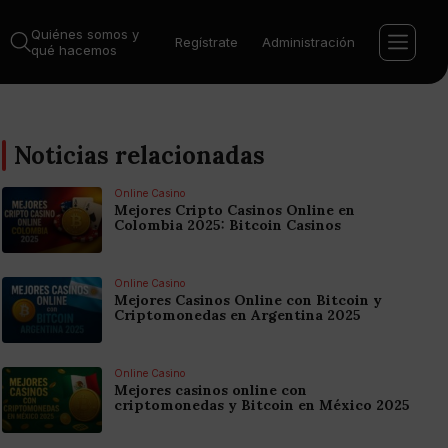
Quiénes somos y
Regístrate
Administración
qué hacemos
Noticias relacionadas
Online Casino
Mejores Cripto Casinos Online en
Colombia 2025: Bitcoin Casinos
Online Casino
Mejores Casinos Online con Bitcoin y
Criptomonedas en Argentina 2025
Online Casino
Mejores casinos online con
criptomonedas y Bitcoin en México 2025