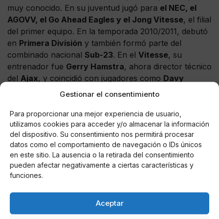
muy conocido. En su juventud jugó para
el NEC, el
AGOVV, el Go Ahead Eagles y el Jong Vitesse
, el filial
del primer equipo. En la temporada 2010/2011, debutó
en
Primera División
y también formó parte del
combinado nacional
Sub-23
. En el
Vitesse
, su
entrenador fue
Gerry Hamstra
, ahora director técnico
del
Ajax
, y coincidió con jugadores como
Davy
Propper, Marco van Ginkel e Ismaïl Aisatti
.
Gestionar el consentimiento
Para proporcionar una mejor experiencia de usuario,
utilizamos cookies para acceder y/o almacenar la información
del dispositivo. Su consentimiento nos permitirá procesar
AUTOR
datos como el comportamiento de navegación o IDs únicos
J. C. RUBIO
en este sitio. La ausencia o la retirada del consentimiento
Redactor de COLUMNA CERO
pueden afectar negativamente a ciertas características y
especializado en Televisión, Casa Real,
funciones.
Sucesos, Obituarios y Redes Sociales
(noticias virales sobre políticos y famosos),
Aceptar
ha desarrollado la mayor parte de su
carrera en las provincias andaluzas de