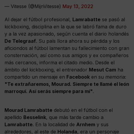
— Vitesse (@MijnVitesse)
May 13, 2022
Al dejar el fútbol profesional,
Lamrabatte
se pasó al
kickboxing, disciplina en la que se labró fama de duro
y a la vez apasionado, según cuenta el diario holandés
De Telegraaf
. Su país llora ahora su pérdida y los
aficiondos al fútbol lamentan su fallecimiento con gran
consternación, así como sus amigos y ex compañeros
más cercanos, informa el citado medio. Desde el
ámbito del kickboxing, el entrenador
Mesut Cam
ha
compartido un mensaje en
Facebook
en su memoria:
"Te extrañaremos, Mourad. Siempre te llamé el león
marroquí. Así serás siempre para mí"
.
Mourad Lamrabatte
debutó en el fútbol con el
apellido
Besselink
, que más tarde cambio a
Lamrabatte
. En la localidad de
Arnhem
y sus
alrededores, al este de
Holanda
, era un personaje