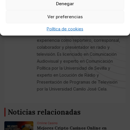
Denegar
Sevilla y Córdoba, cubriendo la actualidad
política local y regional. Antes trabajó en
Ver preferencias
otros medios digitales de información
general, prensa rosa, música (con sede en
Política de cookies
Nueva York) y el Tercer Sector. Tiene
experiencia como reportero, corresponsal,
colaborador y presentador en radio y
televisión. Es licenciado en Comunicación
Audiovisual y experto en Comunicación
Política por la Universidad de Sevilla y
experto en Locución de Radio y
Presentación de Programas de Televisión
por la Universidad Camilo José Cela.
Noticias relacionadas
Online Casino
Mejores Cripto Casinos Online en