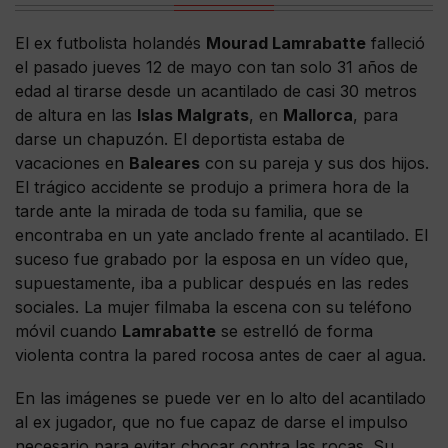
El ex futbolista holandés
Mourad Lamrabatte
falleció
el pasado jueves 12 de mayo con tan solo 31 años de
edad al tirarse desde un acantilado de casi 30 metros
de altura en las
Islas Malgrats
, en
Mallorca
, para
darse un chapuzón. El deportista estaba de
vacaciones en
Baleares
con su pareja y sus dos hijos.
El trágico accidente se produjo a primera hora de la
tarde ante la mirada de toda su familia, que se
encontraba en un yate anclado frente al acantilado. El
suceso fue grabado por la esposa en un vídeo que,
supuestamente, iba a publicar después en las redes
sociales. La mujer filmaba la escena con su teléfono
móvil cuando
Lamrabatte
se estrelló de forma
violenta contra la pared rocosa antes de caer al agua.
En las imágenes se puede ver en lo alto del acantilado
al ex jugador, que no fue capaz de darse el impulso
necesario para evitar chocar contra las rocas. Su