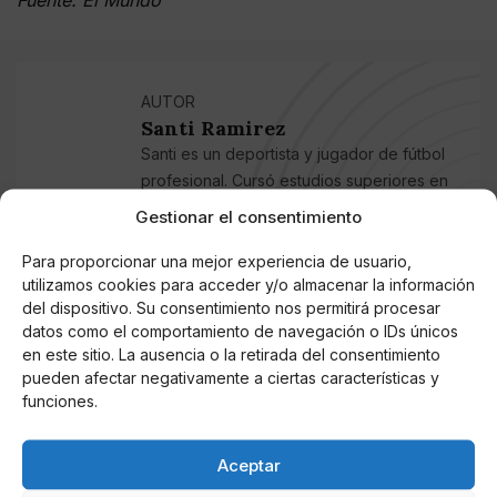
AUTOR
Santi Ramirez
Santi es un deportista y jugador de fútbol
profesional. Cursó estudios superiores en
Gestión de eventos deportivos e hizo un
Gestionar el consentimiento
máster de Comunicación. Además de los
temas deportivos, escribe sobre todos los
Para proporcionar una mejor experiencia de usuario,
utilizamos cookies para acceder y/o almacenar la información
aspectos del entretenimiento. Desde juegos
del dispositivo. Su consentimiento nos permitirá procesar
en línea hasta las últimas novedades en el
datos como el comportamiento de navegación o IDs únicos
sector de los videojuegos. Testea y refleja
en este sitio. La ausencia o la retirada del consentimiento
lo mejor en sus artículos para traerte lo más
pueden afectar negativamente a ciertas características y
confiable.
funciones.
Aceptar
Noticias relacionadas