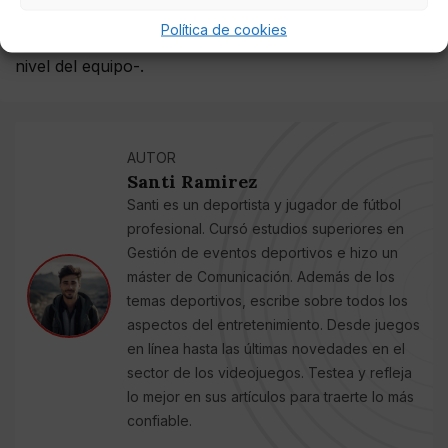
deben buscar ya a esa pieza que pueda ayudar a la
Política de cookies
plantilla a cambiar un rumbo inesperado -según el
nivel del equipo-.
AUTOR
Santi Ramirez
Santi es un deportista y jugador de fútbol
profesional. Cursó estudios superiores en
Gestión de eventos deportivos e hizo un
máster de Comunicación. Además de los
temas deportivos, escribe sobre todos los
aspectos del entretenimiento. Desde juegos
en línea hasta las últimas novedades en el
sector de los videojuegos. Testea y refleja
lo mejor en sus artículos para traerte lo más
confiable.