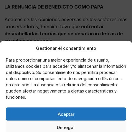
LA RENUNCIA DE BENEDICTO COMO PAPA
Además de las opiniones adversas de los sectores más
conservadores, también tuvo que
enfrentar
descabelladas teorías que se desataron detrás de
su polémico anuncio.
Gestionar el consentimiento
El papa emérito aseguró que “hubo quien dijo que
Para proporcionar una mejor experiencia de usuario,
(mi renuncia) era culpa del escándalo de ‘Vatileaks’,
utilizamos cookies para acceder y/o almacenar la información
o parte de una conspiración del ‘Lobby Gay’, o
del dispositivo. Su consentimiento nos permitirá procesar
también del caso del teólogo conservador lefebvriano
datos como el comportamiento de navegación o IDs únicos
Richard Williamson”.
en este sitio. La ausencia o la retirada del consentimiento
pueden afectar negativamente a ciertas características y
Entre otras razones,
su decisión fue objeto de todo
funciones.
tipo de especulaciones porque desde ese entonce
s
se adelantaban varias investigaciones que causaron
Aceptar
estupor entre la comunidad católica.
Denegar
Por ejemplo, ‘Vatileaks’, como informó ‘
ABC’, fue una