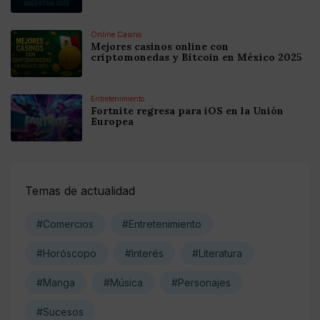
Online Casino
Mejores casinos online con
criptomonedas y Bitcoin en México 2025
Entretenimiento
Fortnite regresa para iOS en la Unión
Europea
Temas de actualidad
#Comercios
#Entretenimiento
#Horóscopo
#Interés
#Literatura
#Manga
#Música
#Personajes
#Sucesos