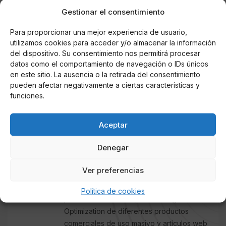
gordo embutido. En una
cacerola
alargada se pone
Gestionar el consentimiento
un poco de mantequilla y una cebolla finamente
cortada. Se rehoga muy dulcemente, se añade un
Para proporcionar una mejor experiencia de usuario,
utilizamos cookies para acceder y/o almacenar la información
poco de
caldo de pollo
y se deja cocer, bien cerrada
del dispositivo. Su consentimiento nos permitirá procesar
la cazuela, durante cuarenta o cincuenta minutos.
datos como el comportamiento de navegación o IDs únicos
en este sitio. La ausencia o la retirada del consentimiento
pueden afectar negativamente a ciertas características y
funciones.
AUTOR
Maribel Torres
Aceptar
Lic. en Comunicación Social, con
experiencia en medios impresos como
Denegar
periódicos, revistas y publicaciones
institucionales. La experiencia profesional
Ver preferencias
también incluye la redacción de contenidos
web publicitarios para mejorar el
Política de cookies
posicionamiento SEO, Search Engine
Optimization de diferentes productos
comerciales de uso masivo y artículos web