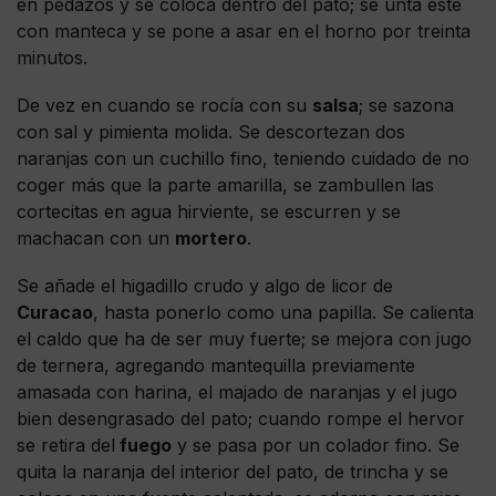
en pedazos y se coloca dentro del pato; se unta éste
con manteca y se pone a asar en el horno por treinta
minutos.
De vez en cuando se rocía con su
salsa
; se sazona
con sal y pimienta molida. Se descortezan dos
naranjas con un cuchillo fino, teniendo cuidado de no
coger más que la parte amarilla, se zambullen las
cortecitas en agua hirviente, se escurren y se
machacan con un
mortero
.
Se añade el higadillo crudo y algo de licor de
Curacao
, hasta ponerlo como una papilla. Se calienta
el caldo que ha de ser muy fuerte; se mejora con jugo
de ternera, agregando mantequilla previamente
amasada con harina, el majado de naranjas y el jugo
bien desengrasado del pato; cuando rompe el hervor
se retira del
fuego
y se pasa por un colador fino. Se
quita la naranja del interior del pato, de trincha y se