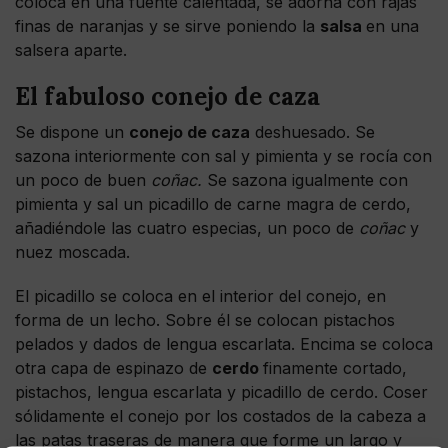
coloca en una fuente calentada, se adorna con rajas
finas de naranjas y se sirve poniendo la
salsa
en una
salsera aparte.
El fabuloso conejo de caza
Se dispone un
conejo de caza
deshuesado. Se
sazona interiormente con sal y pimienta y se rocía con
un poco de buen
coñac.
Se sazona igualmente con
pimienta y sal un picadillo de carne magra de cerdo,
añadiéndole las cuatro especias, un poco de
coñac
y
nuez moscada.
El picadillo se coloca en el interior del conejo, en
forma de un lecho. Sobre él se colocan pistachos
pelados y dados de lengua escarlata. Encima se coloca
otra capa de espinazo de
cerdo
finamente cortado,
pistachos, lengua escarlata y picadillo de cerdo. Coser
sólidamente el conejo por los costados de la cabeza a
las patas traseras de manera que forme un largo y