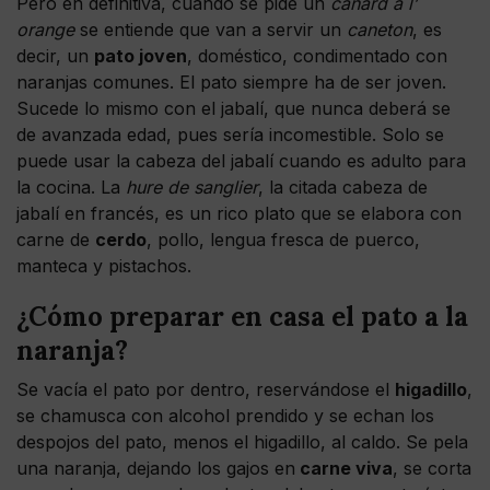
Pero en definitiva, cuando se pide un
canard a l’
orange
se entiende que van a servir un
caneton
, es
decir, un
pato joven
, doméstico, condimentado con
naranjas comunes. El pato siempre ha de ser joven.
Sucede lo mismo con el jabalí, que nunca deberá se
de avanzada edad, pues sería incomestible. Solo se
puede usar la cabeza del jabalí cuando es adulto para
la cocina. La
hure de sanglier
, la citada cabeza de
jabalí en francés, es un rico plato que se elabora con
carne de
cerdo
, pollo, lengua fresca de puerco,
manteca y pistachos.
¿Cómo preparar en casa el pato a la
naranja?
Se vacía el pato por dentro, reservándose el
higadillo
,
se chamusca con alcohol prendido y se echan los
despojos del pato, menos el higadillo, al caldo. Se pela
una naranja, dejando los gajos en
carne viva
, se corta