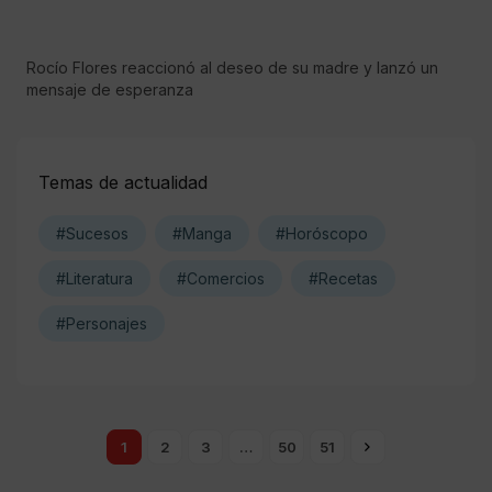
Rocío Flores reaccionó al deseo de su madre y lanzó un
mensaje de esperanza
Temas de actualidad
#Sucesos
#Manga
#Horóscopo
#Literatura
#Comercios
#Recetas
#Personajes
1
2
3
…
50
51