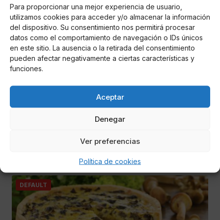
Para proporcionar una mejor experiencia de usuario,
utilizamos cookies para acceder y/o almacenar la información
del dispositivo. Su consentimiento nos permitirá procesar
datos como el comportamiento de navegación o IDs únicos
en este sitio. La ausencia o la retirada del consentimiento
pueden afectar negativamente a ciertas características y
funciones.
Aceptar
Maribel Torres
Isabel Pantoja hace una petición a su hija en
Navidad
Denegar
Ver preferencias
Isa Pantoja desveló en ‘El programa de AR’ los detalles de
la última conversación telefónica con la tonadillera
Política de cookies
DEFAULT