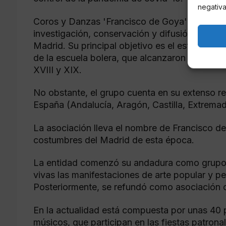
negativa
Coros y Danzas 'Francisco de Goya' es una en
investigación, conservación y difusión de los
Madrid. Su principal objetivo es el estudio e 
de la escuela bolera, que alcanzaron gran pop
XVIII y XIX.
No obstante, el grupo cuenta en su extenso re
España (Andalucía, Aragón, Castilla, Extrema
La asociación lleva el nombre de Francisco de
costumbres del Madrid de esta época.
La entidad comenzó su andadura como grupo f
vivas las manifestaciones de arte popular y p
Posteriormente, se refundó como asociación cu
En la actualidad está compuesta por unas 40 
músicos, que participan en las fiestas patron