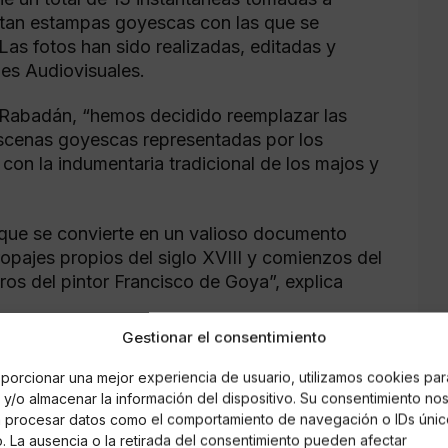
ntan estampas goyescas con las que se
Las fotos han sido realizadas, editadas y
es Audiovisuales.
o Rabadán, “hemos decidido reemplazar las
 escenas goyescas representadas por los
 con la indumentaria tradicional de los majos y
o que se convierte en un valioso documento
opajes propios del siglo XVIII y comienzos del
os del pintor Francisco de Goya”, explica
Gestionar el consentimiento
porcionar una mejor experiencia de usuario, utilizamos cookies par
o de 8 euros, y todo lo recaudado servirá para
y/o almacenar la información del dispositivo. Su consentimiento no
ado para la cultura a causa de las medidas de
á procesar datos como el comportamiento de navegación o IDs únic
io. La ausencia o la retirada del consentimiento pueden afectar