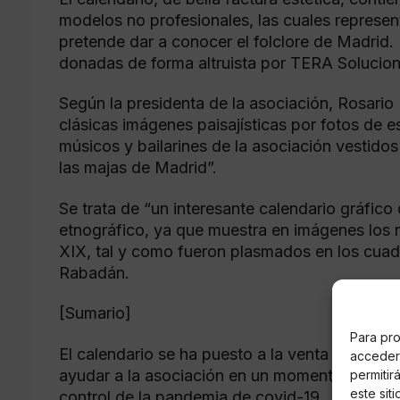
modelos no profesionales, las cuales represe
pretende dar a conocer el folclore de Madrid. 
donadas de forma altruista por TERA Solucion
Según la presidenta de la asociación, Rosari
clásicas imágenes paisajísticas por fotos de
músicos y bailarines de la asociación vestidos
las majas de Madrid”.
Se trata de “un interesante calendario gráfic
etnográfico, ya que muestra en imágenes los r
XIX, tal y como fueron plasmados en los cuadr
Rabadán.
[Sumario]
Para pro
El calendario se ha puesto a la venta al preci
acceder 
ayudar a la asociación en un momento complic
permitir
este sit
control de la pandemia de covid-19.