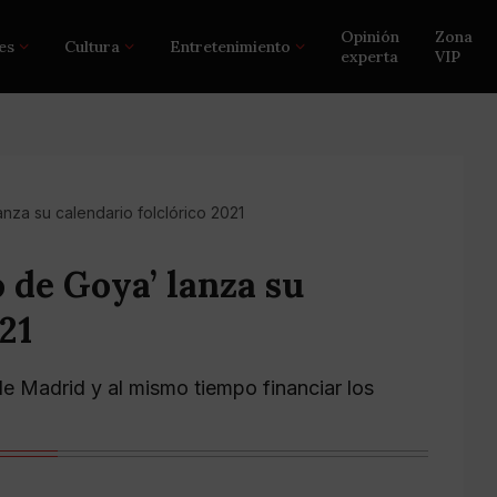
Opinión
Zona
es
Cultura
Entretenimiento
experta
VIP
anza su calendario folclórico 2021
 de Goya’ lanza su
21
 de Madrid y al mismo tiempo financiar los