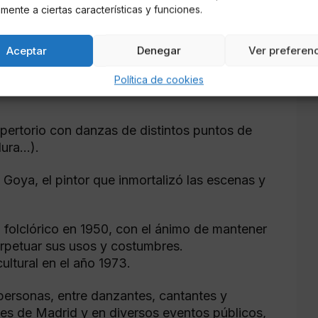
mente a ciertas características y funciones.
tidad sin ánimo de lucro dedicada a la
 valores tradicionales de la Comunidad de
Aceptar
Denegar
Ver preferen
interpretación de las danzas goyescas y bailes
ularidad en Madrid sobre todo en los siglos
Política de cookies
pertorio con danzas de distintos puntos de
dura…).
 Goya, el pintor que inmortalizó las escenas y
olclórico en 1950, con el ánimo de mantener
erpetuar sus usos y costumbres.
ltural en el año 1973.
personas, entre danzantes, cantantes y
ales de Madrid y en diversos eventos públicos,