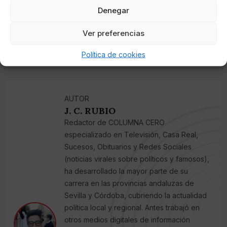
humor y actuaciones musicales y que presentaron
Denegar
Rocío Madrid, Manuel Morera y Carlos Meni
.
Anteriormente, había dirigido en la misma cadena el
Ver preferencias
'talent show' de imitadores
'Original y Copla'
, con
Jaime Cantizano
.
Política de cookies
AUTOR
J. C. RUBIO
Redactor de COLUMNA CERO
especializado en Televisión, Casa Real,
Sucesos, Obituarios y Redes Sociales
(noticias virales sobre políticos y famosos),
ha desarrollado la mayor parte de su
carrera en las provincias andaluzas de
Sevilla y Córdoba, cubriendo la actualidad
política local y regional. Antes trabajó en
otros medios digitales de información