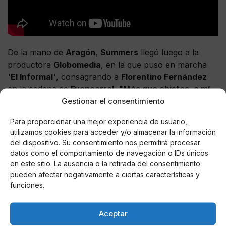
De la mano de
Aragón
,
Summers
llegó luego a la
productora
Globomedia
, en la que puso en marcha
'El Informal'
, consagrando a
Florentino Fernández
en la cadena de
Fuencarral
.
"Más que chistes, a mí
Gestionar el consentimiento
me gusta buscar al humorista, a gente con gracia,
que haga de todo, no frikis"
, explicó una vez en una
Para proporcionar una mejor experiencia de usuario,
entrevista concedida a
Diario de Sevilla
, donde daba
utilizamos cookies para acceder y/o almacenar la información
detalles sobre sus métodos para detectar valores en
del dispositivo. Su consentimiento nos permitirá procesar
potencia.
datos como el comportamiento de navegación o IDs únicos
en este sitio. La ausencia o la retirada del consentimiento
pueden afectar negativamente a ciertas características y
El último proyecto de
Tomás Summers
para la
funciones.
televisión fue
'Esto es lo que hay'
, también en la
autonómica andaluza, un espacio que rescataba del
Aceptar
baúl de los recuerdos extractos de 'sketches' de