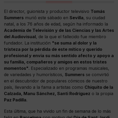
El director, guionista y productor televisivo
Tomás
Summers
murió este sábado en
Sevilla
, su ciudad
natal, a los 76 años de edad, según ha informado la
Academia de Televisión y de las Ciencias y las Artes
del Audiovisual
, de la que el fallecido fue miembro
fundador. La institución
"se suma al dolor y la
tristeza por la pérdida de este mítico y querido
profesional y envia su más sentido afecto y apoyo a
su familia, compañeros y amigos en estos tristes
momentos"
. Especializado en programas musicales,
de variedades y humorísticos,
Summers
se convirtió
en el descubridor de populares cómicos de nuestro
país, llevando a la fama a artistas como
Chiquito de la
Calzada, Manu Sánchez, Santi Rodríguez
o la propia
Paz Padilla
.
Esta última, que ha vivido un fin de semana de lo más
feliz en
Barcelona
con motivo del
Día de Sant Jordi
,