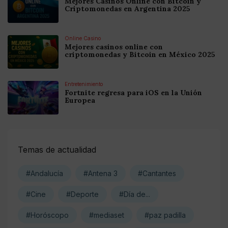
Mejores Casinos Online con Bitcoin y
Criptomonedas en Argentina 2025
Online Casino
Mejores casinos online con
criptomonedas y Bitcoin en México 2025
Entretenimiento
Fortnite regresa para iOS en la Unión
Europea
Temas de actualidad
#Andalucía
#Antena 3
#Cantantes
#Cine
#Deporte
#Día de...
#Horóscopo
#mediaset
#paz padilla