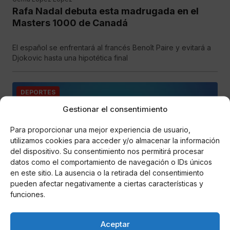
Rafa Nadal debuta esta madrugada en el
Masters 1000 de Canadá
El español se enfrentará al francés Benoît Paire y evitará a
Djokovic hasta una hipotética final
DEPORTES
Gestionar el consentimiento
Para proporcionar una mejor experiencia de usuario,
utilizamos cookies para acceder y/o almacenar la información
del dispositivo. Su consentimiento nos permitirá procesar
datos como el comportamiento de navegación o IDs únicos
en este sitio. La ausencia o la retirada del consentimiento
pueden afectar negativamente a ciertas características y
funciones.
Gema López López
Djokovic se impone a Nadal en un duelo muy
igualado en la semifinal de Wimbledon
Aceptar