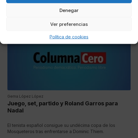
El serbio se enfrentará a Kevin Anderson en el último partido
Denegar
del torneo inglés
Ver preferencias
DEPORTES
Política de cookies
Gema López López
Juego, set, partido y Roland Garros para
Nadal
El tenista español consigue su undécima copa de los
Mosqueteros tras enfrentarse a Dominic Thiem.