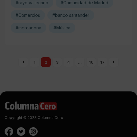
#rayo vallecano
#Comunidad de Madrid
#Comercios
#banco santander
#mercadona
#Música
1
2
3
4
…
16
17
Copyright © 2023 Columna Cero