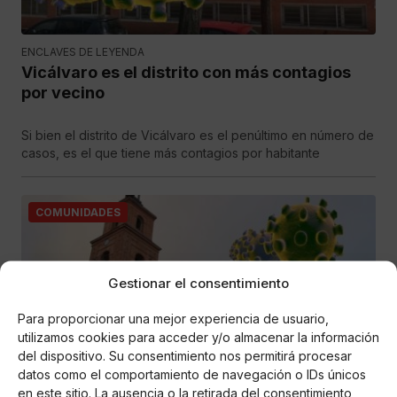
ENCLAVES DE LEYENDA
Vicálvaro es el distrito con más contagios
por vecino
Si bien el distrito de Vicálvaro es el penúltimo en número de
casos, es el que tiene más contagios por habitante
COMUNIDADES
Gestionar el consentimiento
Para proporcionar una mejor experiencia de usuario,
utilizamos cookies para acceder y/o almacenar la información
del dispositivo. Su consentimiento nos permitirá procesar
datos como el comportamiento de navegación o IDs únicos
ENCLAVES DE LEYENDA
en este sitio. La ausencia o la retirada del consentimiento