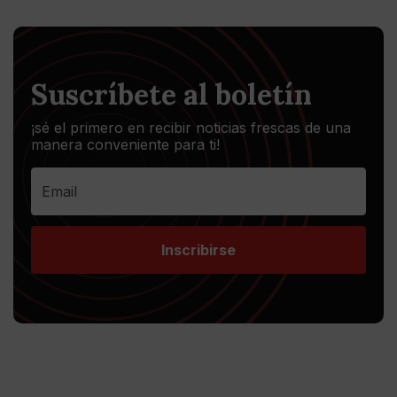
Suscríbete al boletín
¡sé el primero en recibir noticias frescas de una
manera conveniente para ti!
Inscribirse