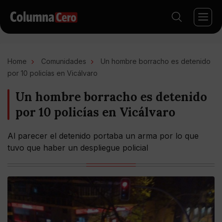
Home
Comunidades
Un hombre borracho es detenido
por 10 policías en Vicálvaro
Un hombre borracho es detenido
por 10 policías en Vicálvaro
Al parecer el detenido portaba un arma por lo que
tuvo que haber un despliegue policial