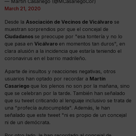
— Martín Casariego (@MCasariegoCor)
March 21, 2020
Desde la
Asociación de Vecinos de Vicálvaro
se
muestran sorprendios por que el concejal de
Ciudadanos
se preocupe por "esa tontería y no lo
que pasa en
Vicálvaro
en momentos tan duros", en
clara alusión a la incidencia que estaría teniendo el
coronavirus en el barrio madrileño.
Aparte de insultos y reacciones negativas, otros
usuarios han optado por recordar a
Martín
Casariego
que los plenos no son por la mañana, sino
que se celebran por la tarde. También han señalado
que su tweet criticando al lenguaje inclusivo se trata de
una "profecía autocumplida". Además, le han
señalado que este tweet "ni es propio de un concejal
ni de un demócrata.
Por otro lado, le han recordado al concejal de