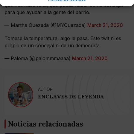
qué nos hace falta, qué puede hacer como concejal
para que ayudar a la gente del barrio.
— Martha Quezada (@MYQuezada)
March 21, 2020
Tomese la temperatura, algo le pasa. Este twit ni es
propio de un concejal ni de un democrata.
— Paloma (@palommmaaaa)
March 21, 2020
AUTOR
ENCLAVES DE LEYENDA
Noticias relacionadas