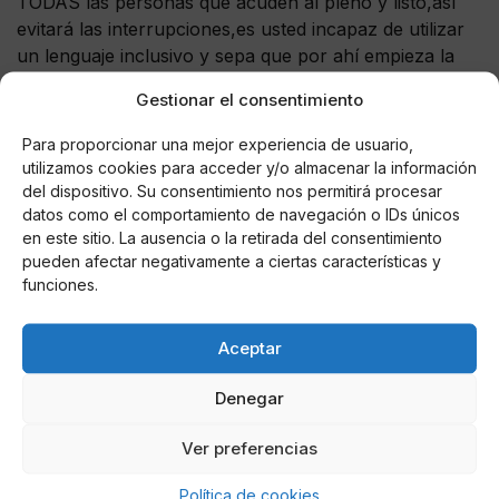
TODAS las personas que acuden al pleno y listo,así
evitará las interrupciones,es usted incapaz de utilizar
un lenguaje inclusivo y sepa que por ahí empieza la
igualdad.
Gestionar el consentimiento
Un poquito de lectura feminista le vendría muy
bien????
Para proporcionar una mejor experiencia de usuario,
utilizamos cookies para acceder y/o almacenar la información
— Yolanda Caballo Gil (@GilCaballo)
March 21, 2020
del dispositivo. Su consentimiento nos permitirá procesar
datos como el comportamiento de navegación o IDs únicos
¿Y en vez de pensar eso no podía usted pensar un
en este sitio. La ausencia o la retirada del consentimiento
poquito en cómo atender las necesidades de las
pueden afectar negativamente a ciertas características y
funciones.
personas que vivimos en los distritos de los que es
usted concejal?
Aceptar
— Celia Sánchez (en casa ??) (@celiasanval)
March 21, 2020
Denegar
Yo me pregunto por qué usted no se preocupa por la
Ver preferencias
gente de Vicálvaro. Me gustaría que alguno de sus
tuits estuviera dedicado a preguntar cómo estamos,
Política de cookies